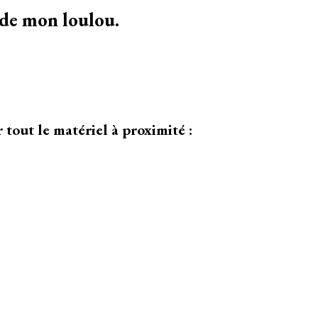
bain
 de mon loulou.
de
bébé
:
Comment
donner
le
 tout le matériel à proximité :
bain
à
bébé
?