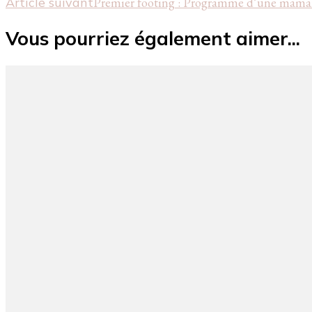
Article suivant
Premier footing : Programme d’une maman
d'article
Vous pourriez également aimer...