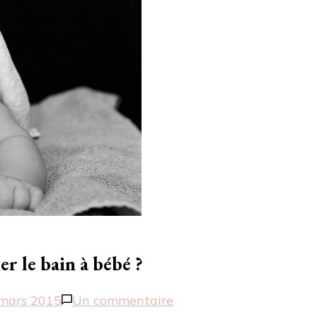
 le bain à bébé ?
sur
mars 2015
Un commentaire
Premier