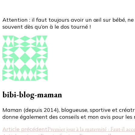
Attention : il faut toujours avoir un œil sur bébé, 
souvent dès qu’on à le dos tourné !
bibi-blog-maman
Maman (depuis 2014), blogueuse, sportive et créatri
donne également des conseils et mon avis pour les 
Navigation
Article précédent
Premier jour à la maternité : Faut-il acce