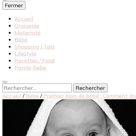
Fermer
Accueil
Grossesse
Maternité
Bébé
Shopping / Test
Lifestyle
Recettes / Food
Parole-bebe
Rechercher :
Accueil
/
Bebe
/
Premier bain de bébé : Comment don