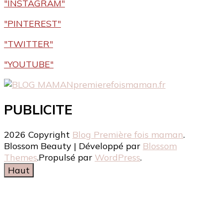
"INSTAGRAM"
"PINTEREST"
"TWITTER"
"YOUTUBE"
premierefoismaman.fr
PUBLICITE
2026 Copyright
Blog Première fois maman
.
Blossom Beauty | Développé par
Blossom
Themes
.Propulsé par
WordPress
.
Haut