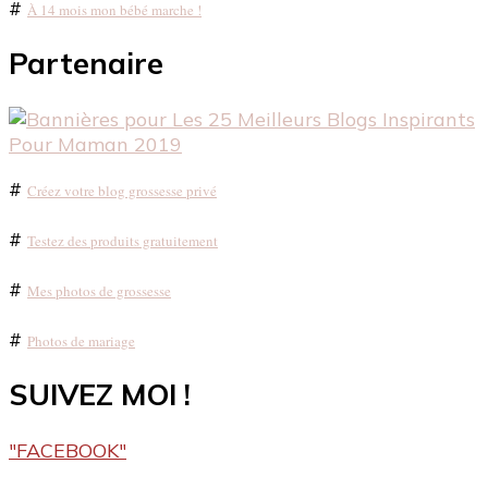
#
À 14 mois mon bébé marche !
Partenaire
#
Créez votre blog grossesse privé
#
Testez des produits gratuitement
#
Mes photos de grossesse
#
Photos de mariage
SUIVEZ MOI !
"FACEBOOK"