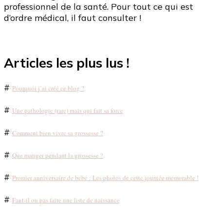
professionnel de la santé. Pour tout ce qui est
d’ordre médical, il faut consulter !
Articles les plus lus !
#
Pourquoi j’ai créé ce blog ?
#
Une pathologie (rare) mais qui fait sa force
#
Comment bien vivre sa grossesse ?
#
Que manger pendant la grossesse ?
#
Premier anniversaire de bébé : Les photos de cette journée mémorable !
#
Faut-il ou pas faire une liste de naissance