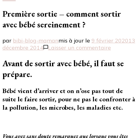
Première sortie – comment sortir
avec bébé sereinement ?
par
bibi-blog-maman
mis à jour le
9 février 2020
13
sur
décembre 2014
Laisser un commentaire
Première
sortie
Avant de sortir avec bébé, il faut se
–
prépare.
comment
sortir
avec
Bébé vient d’arriver et on n’ose pas tout de
bébé
suite le faire sortir, pour ne pas le confronter à
sereineme
la pollution, les microbes, les maladies etc.
?
Vous avez sans doute remarquez que lorsque vous êtes