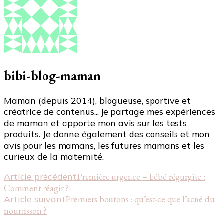
bibi-blog-maman
Maman (depuis 2014), blogueuse, sportive et
créatrice de contenus... je partage mes expériences
de maman et apporte mon avis sur les tests
produits. Je donne également des conseils et mon
avis pour les mamans, les futures mamans et les
curieux de la maternité.
Navigation
Article précédent
Première urgence – bébé régurgite :
Comment réagir ?
d'article
Article suivant
Premiers boutons : qu’est-ce que l’acné du
nourrisson ?