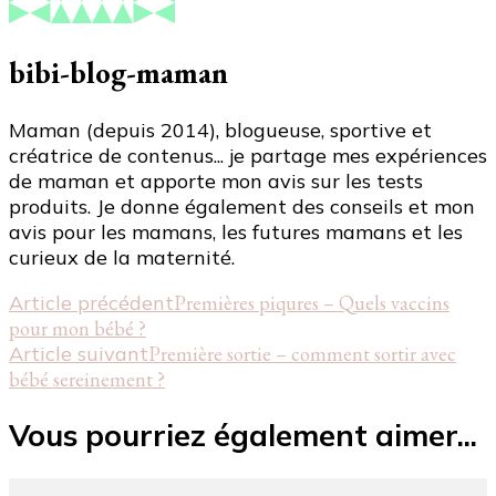
bibi-blog-maman
Maman (depuis 2014), blogueuse, sportive et
créatrice de contenus... je partage mes expériences
de maman et apporte mon avis sur les tests
produits. Je donne également des conseils et mon
avis pour les mamans, les futures mamans et les
curieux de la maternité.
Navigation
Article précédent
Premières piqures – Quels vaccins
pour mon bébé ?
d'article
Article suivant
Première sortie – comment sortir avec
bébé sereinement ?
Vous pourriez également aimer...