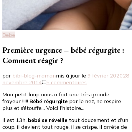
Bebe
Première urgence – bébé régurgite :
Comment réagir ?
par
bibi-blog-maman
mis à jour le
9 février 2020
28
sur
novembre 2014
5 commentaires
Première
Mon petit loup nous a fait une très grande
urgence
frayeur !!!!!
Bébé régurgite
par le nez, ne respire
–
plus et s’étouffe… Voici l’histoire…
bébé
régurgite
Il est 13h,
bébé se réveille
tout doucement et d’un
:
coup, il devient tout rouge, il se crispe, il arrête de
Comment