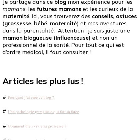
Je partage dans ce
blog
mon expérience pour les
mamans
, les
futures mamans
et les curieux de la
maternité
. Ici, vous trouverez des
conseils, astuces
(
grossesse, bébé, maternité
) et mes aventures
dans la parentalité. Attention : je suis juste une
maman blogueuse (Influenceuse)
et non un
professionnel de la santé. Pour tout ce qui est
d’ordre médical, il faut consulter !
Articles les plus lus !
#
Pourquoi j’ai créé ce blog ?
#
Une pathologie (rare) mais qui fait sa force
#
Comment bien vivre sa grossesse ?
#