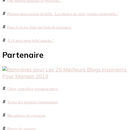
Que manger pendant la grossesse ?
#
Premier anniversaire de bébé : Les photos de cette journée mémorable !
#
Faut-il ou pas faire une liste de naissance
#
À 14 mois mon bébé marche !
Partenaire
#
Créez votre blog grossesse privé
#
Testez des produits gratuitement
#
Mes photos de grossesse
#
Photos de mariage