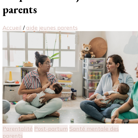
parents
Accueil
/
aide jeunes parents
Parentalité
Post-partum
Santé mentale des
parents