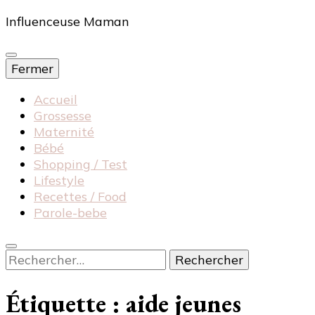
Influenceuse Maman
Fermer
Accueil
Grossesse
Maternité
Bébé
Shopping / Test
Lifestyle
Recettes / Food
Parole-bebe
Rechercher :
Étiquette :
aide jeunes