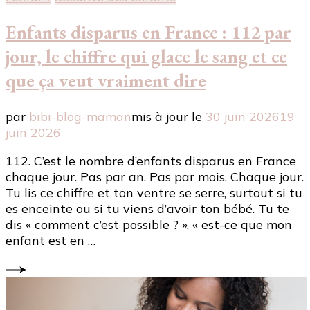
Enfants disparus en France : 112 par
jour, le chiffre qui glace le sang et ce
que ça veut vraiment dire
par
bibi-blog-maman
mis à jour le
30 juin 2026
19
juin 2026
112. C’est le nombre d’enfants disparus en France
chaque jour. Pas par an. Pas par mois. Chaque jour.
Tu lis ce chiffre et ton ventre se serre, surtout si tu
es enceinte ou si tu viens d’avoir ton bébé. Tu te
dis « comment c’est possible ? », « est-ce que mon
enfant est en …