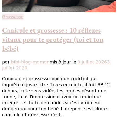
Grossesse
Canicule et grossesse : 10 réflexes
vitaux pour te protéger (toi et ton
bébé)
par
bibi-blog-maman
mis à jour le
3 juillet 2026
3
juillet 2026
Canicule et grossesse, voilà un cocktail qui
inquiète à juste titre. Tu es enceinte, il fait 38 °C
dehors, tu te sens vidée, tes jambes pèsent une
tonne, tu as l’impression d’avoir un radiateur
intégré… et tu te demandes si c’est vraiment
dangereux pour ton bébé. La réponse est claire :
canicule et grossesse, c’est …