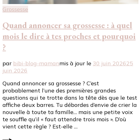
Grossesse
Quand annoncer sa grossesse : à quel
mois le dire à tes proches et pourquoi
?
par
bibi-blog-maman
mis à jour le
30 juin 2026
25
juin 2026
Quand annoncer sa grossesse ? C’est
probablement l’une des premières grandes
questions qui te trotte dans la tête dès que le test
affiche deux barres. Tu débordes d’envie de crier la
nouvelle à toute ta famille… mais une petite voix
te souffle qu’il « faut attendre trois mois ». D’où
vient cette règle ? Est-elle …