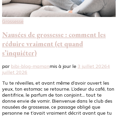
Grossesse
Nausées de grossesse : comment les
réduire vraiment (et quand
s’inquiéter)
par
bibi-blog-maman
mis à jour le
3 juillet 2026
4
juillet 2026
Tu te réveilles, et avant même d’avoir ouvert les
yeux, ton estomac se retourne. L’odeur du café, ton
dentifrice, le parfum de ton conjoint… tout te
donne envie de vomir. Bienvenue dans le club des
nausées de grossesse, ce passage obligé que
personne ne t’avait vraiment décrit avant que tu