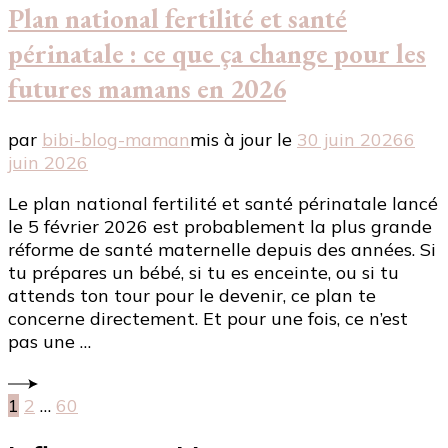
Plan national fertilité et santé
périnatale : ce que ça change pour les
futures mamans en 2026
par
bibi-blog-maman
mis à jour le
30 juin 2026
6
juin 2026
Le plan national fertilité et santé périnatale lancé
le 5 février 2026 est probablement la plus grande
réforme de santé maternelle depuis des années. Si
tu prépares un bébé, si tu es enceinte, ou si tu
attends ton tour pour le devenir, ce plan te
concerne directement. Et pour une fois, ce n’est
pas une …
Pagination
Page
Page
Page
1
2
…
60
des