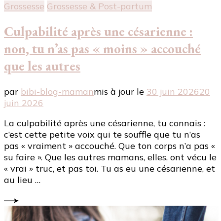
Grossesse
Grossesse & Post-partum
Culpabilité après une césarienne :
non, tu n’as pas « moins » accouché
que les autres
par
bibi-blog-maman
mis à jour le
30 juin 2026
20
juin 2026
La culpabilité après une césarienne, tu connais :
c’est cette petite voix qui te souffle que tu n’as
pas « vraiment » accouché. Que ton corps n’a pas «
su faire ». Que les autres mamans, elles, ont vécu le
« vrai » truc, et pas toi. Tu as eu une césarienne, et
au lieu …