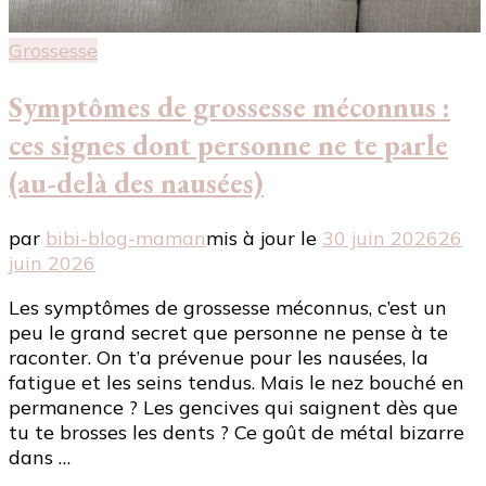
Grossesse
Symptômes de grossesse méconnus :
ces signes dont personne ne te parle
(au-delà des nausées)
par
bibi-blog-maman
mis à jour le
30 juin 2026
26
juin 2026
Les symptômes de grossesse méconnus, c’est un
peu le grand secret que personne ne pense à te
raconter. On t’a prévenue pour les nausées, la
fatigue et les seins tendus. Mais le nez bouché en
permanence ? Les gencives qui saignent dès que
tu te brosses les dents ? Ce goût de métal bizarre
dans …