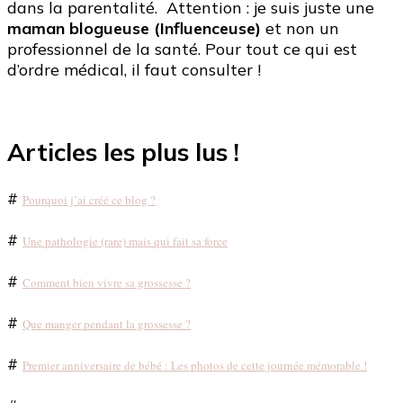
dans la parentalité. Attention : je suis juste une
maman blogueuse (Influenceuse)
et non un
professionnel de la santé. Pour tout ce qui est
d’ordre médical, il faut consulter !
Articles les plus lus !
#
Pourquoi j’ai créé ce blog ?
#
Une pathologie (rare) mais qui fait sa force
#
Comment bien vivre sa grossesse ?
#
Que manger pendant la grossesse ?
#
Premier anniversaire de bébé : Les photos de cette journée mémorable !