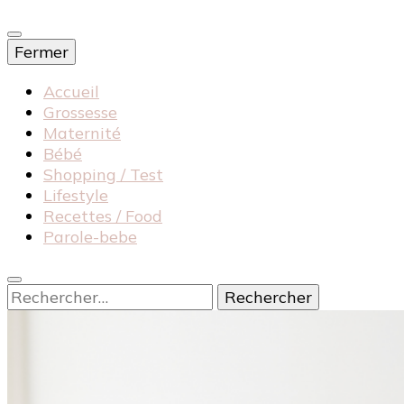
Fermer
Accueil
Grossesse
Maternité
Bébé
Shopping / Test
Lifestyle
Recettes / Food
Parole-bebe
Rechercher :