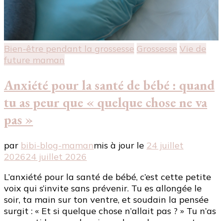
Bien-être pendant la grossesse
Grossesse
Vie de
future maman
Anxiété pour la santé de bébé : quand
tu as peur que « quelque chose ne va
pas »
par
bibi-blog-maman
mis à jour le
24 juillet
2026
24 juillet 2026
L’anxiété pour la santé de bébé, c’est cette petite
voix qui s’invite sans prévenir. Tu es allongée le
soir, ta main sur ton ventre, et soudain la pensée
surgit : « Et si quelque chose n’allait pas ? » Tu n’as