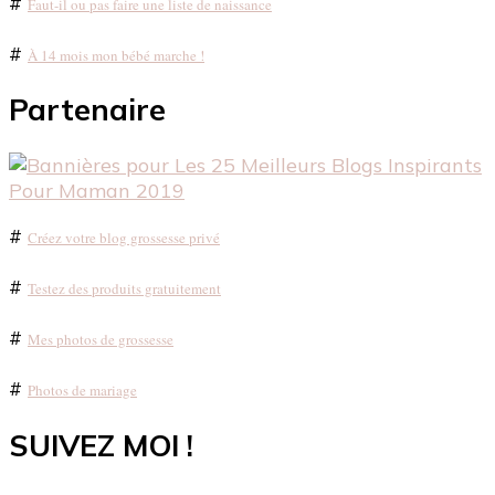
#
Faut-il ou pas faire une liste de naissance
#
À 14 mois mon bébé marche !
Partenaire
#
Créez votre blog grossesse privé
#
Testez des produits gratuitement
#
Mes photos de grossesse
#
Photos de mariage
SUIVEZ MOI !