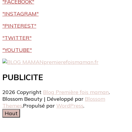
"FACEBOOK"
"INSTAGRAM"
"PINTEREST"
"TWITTER"
"YOUTUBE"
premierefoismaman.fr
PUBLICITE
2026 Copyright
Blog Première fois maman
.
Blossom Beauty | Développé par
Blossom
Themes
.Propulsé par
WordPress
.
Haut