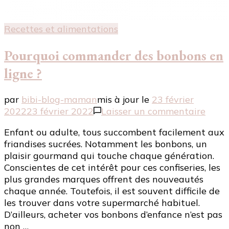
Recettes et alimentations
Pourquoi commander des bonbons en
ligne ?
par
bibi-blog-maman
mis à jour le
23 février
sur
2022
23 février 2022
Laisser un commentaire
Pour
Enfant ou adulte, tous succombent facilement aux
comm
friandises sucrées. Notamment les bonbons, un
des
plaisir gourmand qui touche chaque génération.
bonb
Conscientes de cet intérêt pour ces confiseries, les
en
plus grandes marques offrent des nouveautés
ligne
chaque année. Toutefois, il est souvent difficile de
?
les trouver dans votre supermarché habituel.
D’ailleurs, acheter vos bonbons d’enfance n’est pas
non …