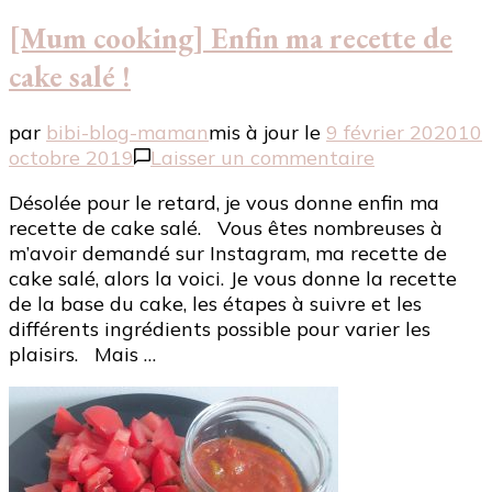
[Mum cooking] Enfin ma recette de
cake salé !
par
bibi-blog-maman
mis à jour le
9 février 2020
10
sur
octobre 2019
Laisser un commentaire
[Mum
Désolée pour le retard, je vous donne enfin ma
cooking]
recette de cake salé. Vous êtes nombreuses à
Enfin
m’avoir demandé sur Instagram, ma recette de
ma
cake salé, alors la voici. Je vous donne la recette
recette
de la base du cake, les étapes à suivre et les
de
différents ingrédients possible pour varier les
cake
plaisirs. Mais …
salé
!