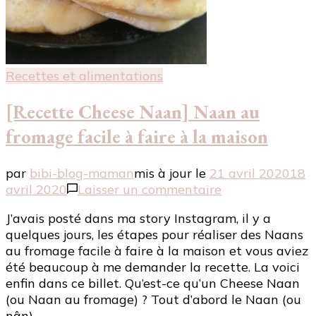
Recettes et alimentations
[Recette Cheese Naan] Naan au
fromage facile à faire à la maison
par
bibi-blog-maman
mis à jour le
21 avril 2020
18
sur
avril 2020
Laisser un commentaire
[Recette
J’avais posté dans ma story Instagram, il y a
Cheese
quelques jours, les étapes pour réaliser des Naans
Naan]
au fromage facile à faire à la maison et vous aviez
Naan
été beaucoup à me demander la recette. La voici
au
enfin dans ce billet. Qu’est-ce qu’un Cheese Naan
fromage
(ou Naan au fromage) ? Tout d’abord le Naan (ou
facile
nân) …