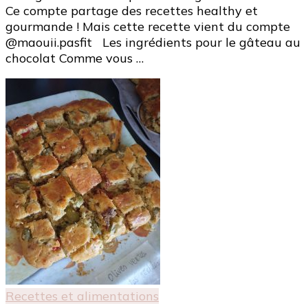
Ce compte partage des recettes healthy et
4
gourmande ! Mais cette recette vient du compte
ingrédient
@maouii.pasfit Les ingrédients pour le gâteau au
!
chocolat Comme vous …
Recettes et alimentations