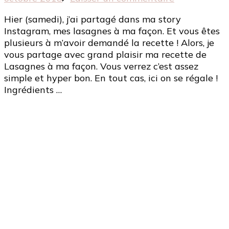
[Recette
Hier (samedi), j’ai partagé dans ma story
–
Instagram, mes lasagnes à ma façon. Et vous êtes
Home
plusieurs à m’avoir demandé la recette ! Alors, je
made]
vous partage avec grand plaisir ma recette de
Lasagnes
Lasagnes à ma façon. Vous verrez c’est assez
à
simple et hyper bon. En tout cas, ici on se régale !
ma
Ingrédients …
façon
!