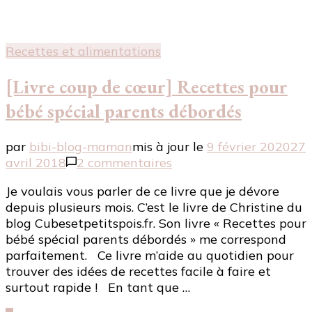
Recettes et alimentations
[Livre coup de cœur] Recettes pour
bébé spécial parents débordés
par
bibi-blog-maman
mis à jour le
9 février 2020
27
sur
avril 2018
2 commentaires
[Livre
Je voulais vous parler de ce livre que je dévore
coup
depuis plusieurs mois. C’est le livre de Christine du
de
blog Cubesetpetitspois.fr. Son livre « Recettes pour
cœur]
bébé spécial parents débordés » me correspond
Recettes
parfaitement. Ce livre m’aide au quotidien pour
pour
trouver des idées de recettes facile à faire et
bébé
surtout rapide ! En tant que …
spécial
parents