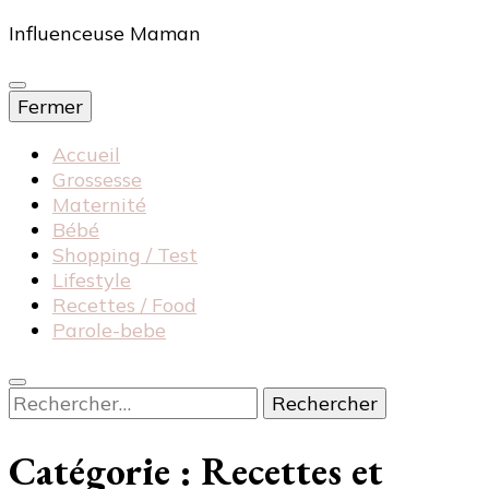
Influenceuse Maman
Fermer
Accueil
Grossesse
Maternité
Bébé
Shopping / Test
Lifestyle
Recettes / Food
Parole-bebe
Rechercher :
Catégorie :
Recettes et