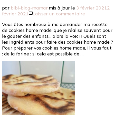
par
bibi-blog-maman
mis à jour le
3 février 2021
2
sur
février 2021
Laisser un commentaire
Ma
Vous êtes nombreux à me demander ma recette
recette
de cookies home made, que je réalise souvent pour
de
le goûter des enfants… alors la voici ! Quels sont
cookies
les ingrédients pour faire des cookies home made ?
home
Pour préparer vos cookies home made, il vous faut
made,
: de la farine : si cela est possible de …
sans
robot-
multifonction
!