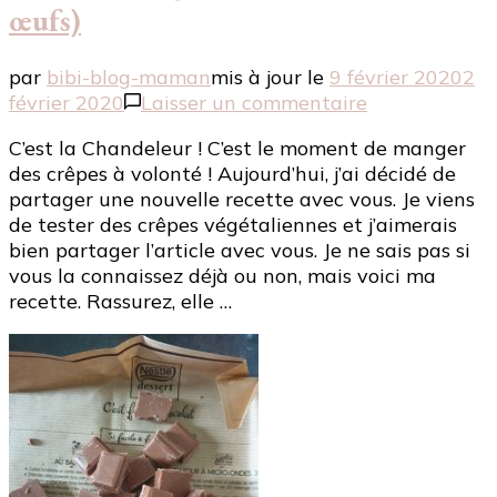
œufs)
par
bibi-blog-maman
mis à jour le
9 février 2020
2
sur
février 2020
Laisser un commentaire
[Chandeleur]
C’est la Chandeleur ! C’est le moment de manger
Ma
des crêpes à volonté ! Aujourd’hui, j’ai décidé de
recette
partager une nouvelle recette avec vous. Je viens
pour
de tester des crêpes végétaliennes et j’aimerais
faire
bien partager l’article avec vous. Je ne sais pas si
des
vous la connaissez déjà ou non, mais voici ma
crêpes
recette. Rassurez, elle …
végétales
(sans
lait
et
sans
œufs)