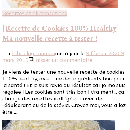
Recettes et alimentations
[Recette de Cookies 100% Healthy]
Ma nouvelle recette à tester !
par
bibi-blog-maman
mis à jour le
9 février 2020
9
sur
mars 2019
Laisser un commentaire
[Recette
Je viens de tester une nouvelle recette de cookies
de
100% healthy, avec que des ingrédients bon pour
Cookies
la santé ! Et je suis ravie du résultat car je me suis
100%
régalée ! Les cookies sont très bon ! Vraiment… ça
Healthy]
change des recettes « allégées » avec de
Ma
l’édulcorant ou de la stévia. Croyez-moi, vous allez
nouvelle
être …
recette
à
tester