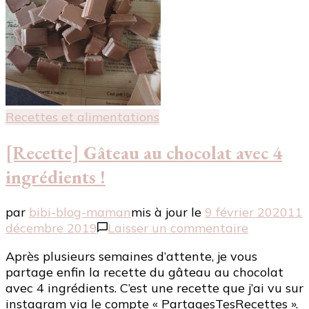
Recettes et alimentations
[Recette] Gâteau au chocolat avec 4
ingrédients !
par
bibi-blog-maman
mis à jour le
9 février 2020
11
sur
décembre 2019
Laisser un commentaire
[Recette]
Après plusieurs semaines d’attente, je vous
Gâteau
partage enfin la recette du gâteau au chocolat
au
avec 4 ingrédients. C’est une recette que j’ai vu sur
chocolat
instagram via le compte « PartagesTesRecettes ».
avec