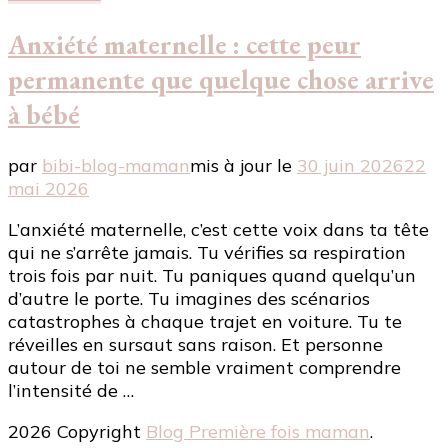
Anxiété maternelle : cette peur
permanente que quelque chose arrive
à bébé
par
bibi-blog-maman
mis à jour le
30 juin 2026
22
mai 2026
L’anxiété maternelle, c’est cette voix dans ta tête
qui ne s’arrête jamais. Tu vérifies sa respiration
trois fois par nuit. Tu paniques quand quelqu’un
d’autre le porte. Tu imagines des scénarios
catastrophes à chaque trajet en voiture. Tu te
réveilles en sursaut sans raison. Et personne
autour de toi ne semble vraiment comprendre
l’intensité de …
2026 Copyright
Blog Première fois maman
.