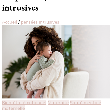
intrusives
Accueil
/
pensées intrusives
Bien-être émotionnel
Maternite
Santé mentale
maternelle