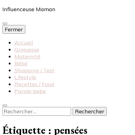
Influenceuse Maman
Fermer
Accueil
Grossesse
Maternité
Bébé
Shopping / Test
Lifestyle
Recettes / Food
Parole-bebe
Rechercher :
Étiquette :
pensées