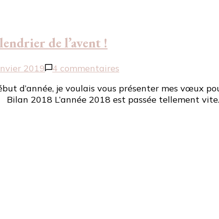
ndrier de l’avent !
sur
anvier 2019
4 commentaires
Mes
début d’année, je voulais vous présenter mes vœux po
vœux
. Bilan 2018 L’année 2018 est passée tellement vite. D
pour
2019
+
Résultats
du
calendrier
de
l’avent
!