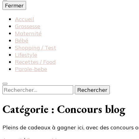
Fermer
Accueil
Grossesse
Maternité
Bébé
Shopping / Test
Lifestyle
Recettes / Food
Parole-bebe
Rechercher :
Catégorie :
Concours blog
Pleins de cadeaux à gagner ici, avec des concours o