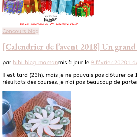
Concours blog
[Calendrier de l’avent 2018] Un grand m
par
bibi-blog-maman
mis à jour le
9 février 2020
1 d
Il est tard (23h), mais je ne pouvais pas clôturer c
résultats des courses, je n’ai pas beaucoup de parte