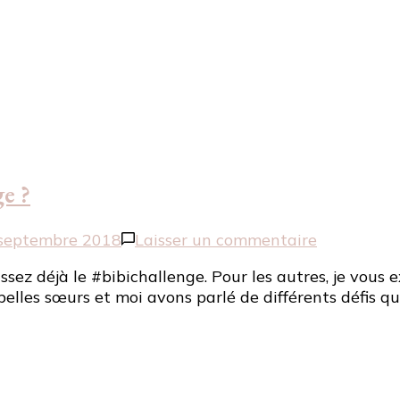
là
!
ge ?
sur
septembre 2018
Laisser un commentaire
[Healthy]
z déjà le #bibichallenge. Pour les autres, je vous exp
Prêt(e)
 belles sœurs et moi avons parlé de différents défis q
pour
le
#bibichall
?