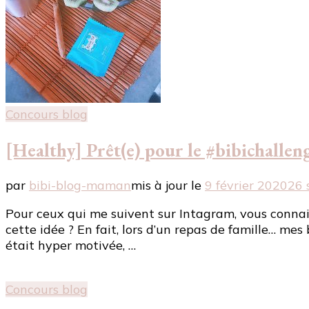
Concours blog
[Healthy] Prêt(e) pour le #bibichallen
par
bibi-blog-maman
mis à jour le
9 février 2020
26 
Pour ceux qui me suivent sur Intagram, vous connaisse
cette idée ? En fait, lors d’un repas de famille… mes
était hyper motivée, …
Concours blog