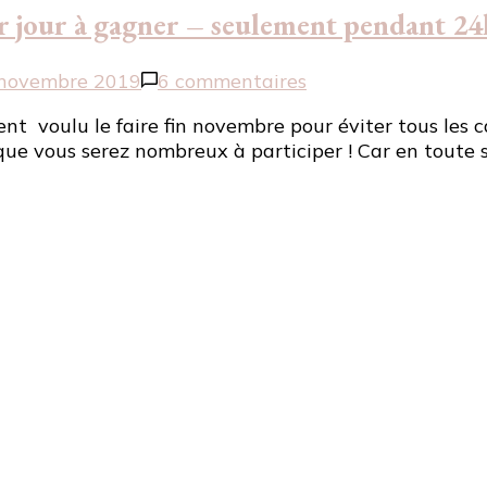
 jour à gagner – seulement pendant 24
sur
novembre 2019
6 commentaires
[Concours
ent voulu le faire fin novembre pour éviter tous les c
de
t que vous serez nombreux à participer ! Car en toute
noël
2019]
Un
cadeau
par
jour
à
gagner
–
seulement
pendant
24h
!