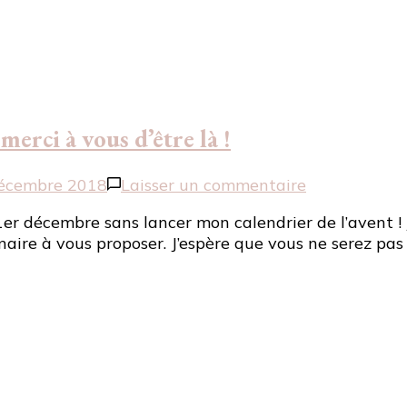
erci à vous d’être là !
sur
écembre 2018
Laisser un commentaire
[Calendrier
e 1er décembre sans lancer mon calendrier de l’avent !
de
naire à vous proposer. J’espère que vous ne serez pas
l’avent
2018]
Un
grand
merci
à
vous
d’être