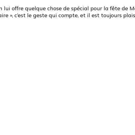
[Fêtes
 lui offre quelque chose de spécial pour la fête de M
des
ire », c’est le geste qui compte, et il est toujours pl
mères
2020]
Des
idées
cadeaux
pour
nos
fabuleuses
mamans