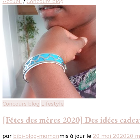
Accueil
/
Concours blog
Concours blog
Lifestyle
[Fêtes des mères 2020] Des idées cad
par
bibi-blog-maman
mis à jour le
20 mai 2020
20 m