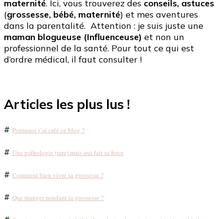
maternité
. Ici, vous trouverez des
conseils, astuces
(
grossesse, bébé, maternité
) et mes aventures
dans la parentalité. Attention : je suis juste une
maman blogueuse (Influenceuse)
et non un
professionnel de la santé. Pour tout ce qui est
d’ordre médical, il faut consulter !
Articles les plus lus !
#
Pourquoi j’ai créé ce blog ?
#
Une pathologie (rare) mais qui fait sa force
#
Comment bien vivre sa grossesse ?
#
Que manger pendant la grossesse ?