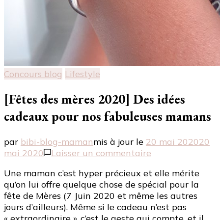
Concours blog
Lifestyle
[Fêtes des mères 2020] Des idées
cadeaux pour nos fabuleuses mamans
par
bibi-blog-maman
mis à jour le
20 mai 2020
20
sur
mai 2020
Laisser un commentaire
[Fêtes
Une maman c’est hyper précieux et elle mérite
des
qu’on lui offre quelque chose de spécial pour la
mères
fête de Mères (7 Juin 2020 et même les autres
2020]
jours d’ailleurs). Même si le cadeau n’est pas
Des
« extraordinaire », c’est le geste qui compte, et il