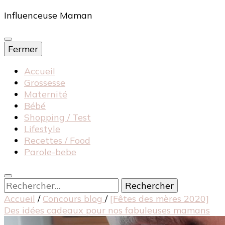
Influenceuse Maman
Fermer
Accueil
Grossesse
Maternité
Bébé
Shopping / Test
Lifestyle
Recettes / Food
Parole-bebe
Rechercher :
Accueil
/
Concours blog
/
[Fêtes des mères 2020]
Des idées cadeaux pour nos fabuleuses mamans