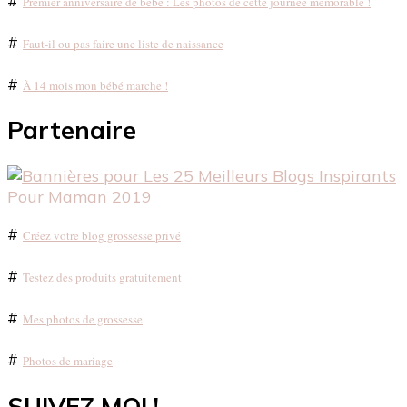
#
Premier anniversaire de bébé : Les photos de cette journée mémorable !
#
Faut-il ou pas faire une liste de naissance
#
À 14 mois mon bébé marche !
Partenaire
#
Créez votre blog grossesse privé
#
Testez des produits gratuitement
#
Mes photos de grossesse
#
Photos de mariage
SUIVEZ MOI !