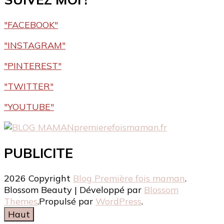
"FACEBOOK"
"INSTAGRAM"
"PINTEREST"
"TWITTER"
"YOUTUBE"
premierefoismaman.fr
PUBLICITE
2026 Copyright
Blog Première fois maman
.
Blossom Beauty | Développé par
Blossom
Themes
.Propulsé par
WordPress
.
Haut