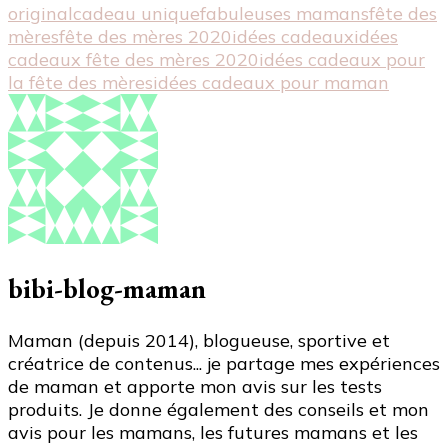
original
cadeau unique
fabuleuses mamans
fête des
mères
fête des mères 2020
idées cadeaux
idées
cadeaux fête des mères 2020
idées cadeaux pour
la fête des mères
idées cadeaux pour maman
bibi-blog-maman
Maman (depuis 2014), blogueuse, sportive et
créatrice de contenus... je partage mes expériences
de maman et apporte mon avis sur les tests
produits. Je donne également des conseils et mon
avis pour les mamans, les futures mamans et les