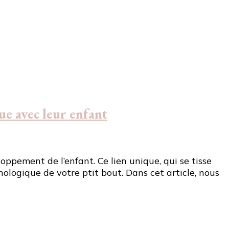
ue avec leur enfant
pement de l’enfant. Ce lien unique, qui se tisse
chement
hologique de votre ptit bout. Dans cet article, nous
s