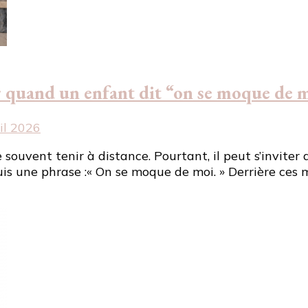
r quand un enfant dit “on se moque de 
il 2026
 souvent tenir à distance. Pourtant, il peut s’invite
is une phrase :« On se moque de moi. » Derrière ces m