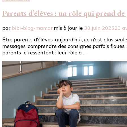
Parents d’élèves : un rôle qui prend de 
par
bibi-blog-maman
mis à jour le
30 juin 2026
23 av
Être parents d’élèves, aujourd’hui, ce n’est plus seu
messages, comprendre des consignes parfois floues, 
parents le ressentent : leur rôle a …