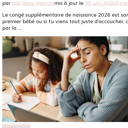
par
bibi-blog-maman
mis à jour le
30 juin 2026
8 ma
Le congé supplémentaire de naissance 2026 est sans
premier bébé ou si tu viens tout juste d’accoucher,
par la …
Parentalité