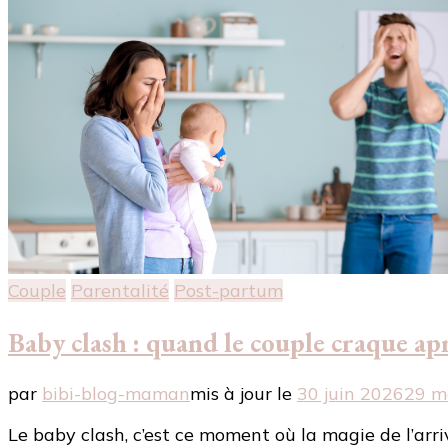
Couple
Parentalité
Post-partum
Baby clash : quand le couple craque apr
par
bibi-blog-maman
mis à jour le
30 juin 2026
29 m
Le baby clash, c’est ce moment où la magie de l’arri