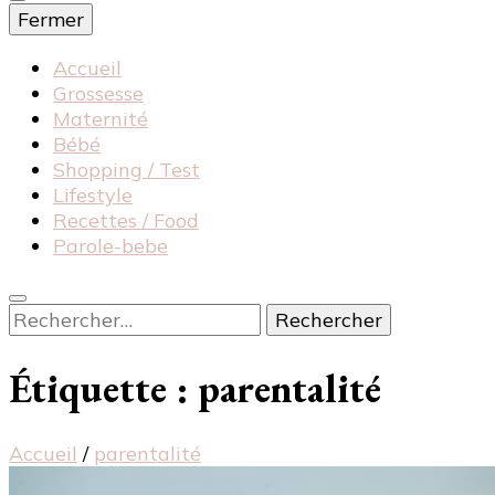
Fermer
Accueil
Grossesse
Maternité
Bébé
Shopping / Test
Lifestyle
Recettes / Food
Parole-bebe
Rechercher :
Étiquette :
parentalité
Accueil
/
parentalité