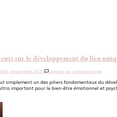
rents sur le développement du lien uniq
sur
3
26 novembre 2023
Laisser un commentaire
Lien
ut simplement un des piliers fondamentaux du dévelop
d’atta
t ultra important pour le bien-être émotionnel et psyc
:
guide
pour
les
parent