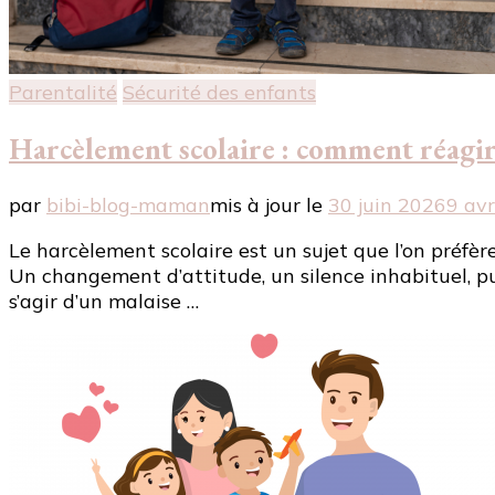
Parentalité
Sécurité des enfants
Harcèlement scolaire : comment réagi
par
bibi-blog-maman
mis à jour le
30 juin 2026
9 avr
Le harcèlement scolaire est un sujet que l’on préfère
Un changement d’attitude, un silence inhabituel, pu
s’agir d’un malaise …