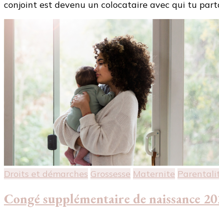
conjoint est devenu un colocataire avec qui tu parta
Droits et démarches
Grossesse
Maternite
Parentali
Congé supplémentaire de naissance 202