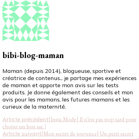
bibi-blog-maman
Maman (depuis 2014), blogueuse, sportive et
créatrice de contenus... je partage mes expériences
de maman et apporte mon avis sur les tests
produits. Je donne également des conseils et mon
avis pour les mamans, les futures mamans et les
curieux de la maternité.
Navigation
Article précédent
[Insta Mode] Il n’est pas trop tard pour
choisir un bon sac !
d'article
Article suivant
[Mon secret de jouvence] Un petit secret