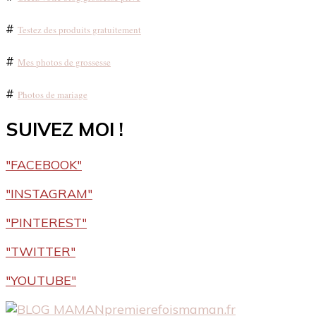
#
Testez des produits gratuitement
#
Mes photos de grossesse
#
Photos de mariage
SUIVEZ MOI !
"FACEBOOK"
"INSTAGRAM"
"PINTEREST"
"TWITTER"
"YOUTUBE"
premierefoismaman.fr