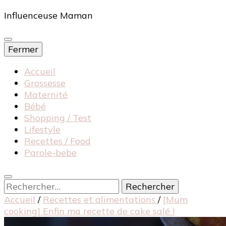
Influenceuse Maman
Fermer
Accueil
Grossesse
Maternité
Bébé
Shopping / Test
Lifestyle
Recettes / Food
Parole-bebe
Rechercher :
Accueil
/
Recettes et alimentations
/
[Mum
cooking] Enfin ma recette de cake salé !