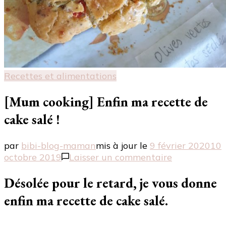
Recettes et alimentations
[Mum cooking] Enfin ma recette de
cake salé !
par
bibi-blog-maman
mis à jour le
9 février 2020
10
sur
octobre 2019
Laisser un commentaire
[Mum
cooking]
Désolée pour le retard, je vous donne
Enfin
enfin ma recette de cake salé.
ma
recette