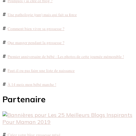
#
Pourquoi j’ai créé ce blog ?
#
Une pathologie (rare) mais qui fait sa force
#
Comment bien vivre sa grossesse ?
#
Que manger pendant la grossesse ?
#
Premier anniversaire de bébé : Les photos de cette journée mémorable !
#
Faut-il ou pas faire une liste de naissance
#
À 14 mois mon bébé marche !
Partenaire
#
Créez votre blog grossesse privé