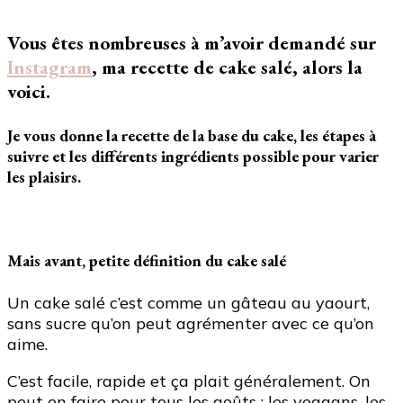
de
cake
Vous êtes nombreuses à m’avoir demandé sur
salé
!
Instagram
, ma recette de cake salé, alors la
voici.
Je vous donne la recette de la base du cake, les étapes à
suivre et les différents ingrédients possible pour varier
les plaisirs.
Mais avant, petite définition du cake salé
Un cake salé c’est comme un gâteau au yaourt,
sans sucre qu’on peut agrémenter avec ce qu’on
aime.
C’est facile, rapide et ça plait généralement. On
peut en faire pour tous les goûts : les veggans, les