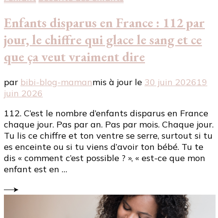
Enfants disparus en France : 112 par
jour, le chiffre qui glace le sang et ce
que ça veut vraiment dire
par
bibi-blog-maman
mis à jour le
30 juin 2026
19
juin 2026
112. C’est le nombre d’enfants disparus en France
chaque jour. Pas par an. Pas par mois. Chaque jour.
Tu lis ce chiffre et ton ventre se serre, surtout si tu
es enceinte ou si tu viens d’avoir ton bébé. Tu te
dis « comment c’est possible ? », « est-ce que mon
enfant est en …