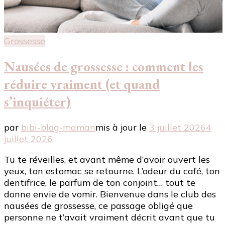
Grossesse
Nausées de grossesse : comment les
réduire vraiment (et quand
s’inquiéter)
par
bibi-blog-maman
mis à jour le
3 juillet 2026
4
juillet 2026
Tu te réveilles, et avant même d’avoir ouvert les
yeux, ton estomac se retourne. L’odeur du café, ton
dentifrice, le parfum de ton conjoint… tout te
donne envie de vomir. Bienvenue dans le club des
nausées de grossesse, ce passage obligé que
personne ne t’avait vraiment décrit avant que tu