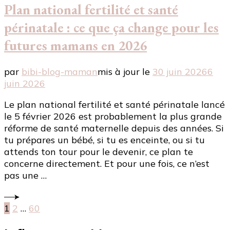
Plan national fertilité et santé
périnatale : ce que ça change pour les
futures mamans en 2026
par
bibi-blog-maman
mis à jour le
30 juin 2026
6
juin 2026
Le plan national fertilité et santé périnatale lancé
le 5 février 2026 est probablement la plus grande
réforme de santé maternelle depuis des années. Si
tu prépares un bébé, si tu es enceinte, ou si tu
attends ton tour pour le devenir, ce plan te
concerne directement. Et pour une fois, ce n’est
pas une …
Pagination
Page
Page
Page
1
2
…
60
des