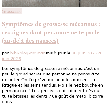
Grossesse
Symptômes de grossesse méconnus :
ces signes dont personne ne te parle
(au-delà des nausées)
par
bibi-blog-maman
mis à jour le
30 juin 2026
26
juin 2026
Les symptômes de grossesse méconnus, c’est un
peu le grand secret que personne ne pense à te
raconter. On t’a prévenue pour les nausées, la
fatigue et les seins tendus. Mais le nez bouché en
permanence ? Les gencives qui saignent dès que
tu te brosses les dents ? Ce goût de métal bizarre
dans …