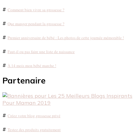
#
Comment bien vivre sa grossesse ?
#
Que manger pendant la grossesse ?
#
Premier anniversaire de bébé : Les photos de cette journée mémorable !
#
Faut-il ou pas faire une liste de naissance
#
À 14 mois mon bébé marche !
Partenaire
#
Créez votre blog grossesse privé
#
Testez des produits gratuitement