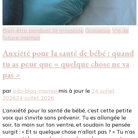
Bien-être pendant la grossesse
Grossesse
Vie de
future maman
Anxiété pour la santé de bébé : quand
tu as peur que « quelque chose ne va
pas »
par
bibi-blog-maman
mis à jour le
24 juillet
2026
24 juillet 2026
L’anxiété pour la santé de bébé, c’est cette petite
voix qui s’invite sans prévenir. Tu es allongée le
soir, ta main sur ton ventre, et soudain la pensée
surgit : « Et si quelque chose n’allait pas ? » Tu n’as