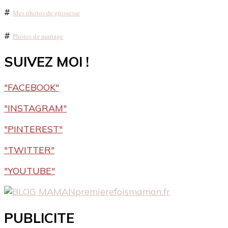
#
Mes photos de grossesse
#
Photos de mariage
SUIVEZ MOI !
"FACEBOOK"
"INSTAGRAM"
"PINTEREST"
"TWITTER"
"YOUTUBE"
premierefoismaman.fr
PUBLICITE