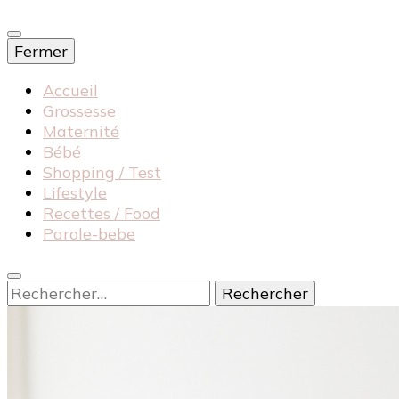
Fermer
Accueil
Grossesse
Maternité
Bébé
Shopping / Test
Lifestyle
Recettes / Food
Parole-bebe
Rechercher :