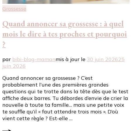
Grossesse
Quand annoncer sa grossesse : à quel
mois le dire à tes proches et pourquoi
?
par
bibi-blog-maman
mis à jour le
30 juin 2026
25
juin 2026
Quand annoncer sa grossesse ? C’est
probablement l’une des premières grandes
questions qui te trotte dans la tête dès que le test
affiche deux barres. Tu débordes d’envie de crier la
nouvelle à toute ta famille… mais une petite voix
te souffle qu’il « faut attendre trois mois ». D’où
vient cette règle ? Est-elle …