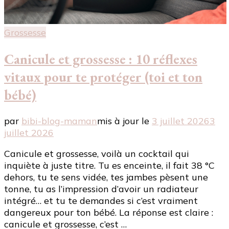
Grossesse
Canicule et grossesse : 10 réflexes
vitaux pour te protéger (toi et ton
bébé)
par
bibi-blog-maman
mis à jour le
3 juillet 2026
3
juillet 2026
Canicule et grossesse, voilà un cocktail qui
inquiète à juste titre. Tu es enceinte, il fait 38 °C
dehors, tu te sens vidée, tes jambes pèsent une
tonne, tu as l’impression d’avoir un radiateur
intégré… et tu te demandes si c’est vraiment
dangereux pour ton bébé. La réponse est claire :
canicule et grossesse, c’est …