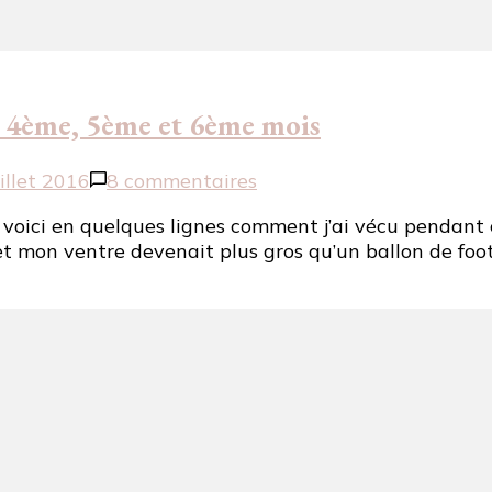
: 4ème, 5ème et 6ème mois
sur
uillet 2016
8 commentaires
Mon
. voici en quelques lignes comment j’ai vécu pendant
deuxième
t mon ventre devenait plus gros qu’un ballon de foot
trimestre
de
grossesse
:
4ème,
5ème
et
6ème
mois