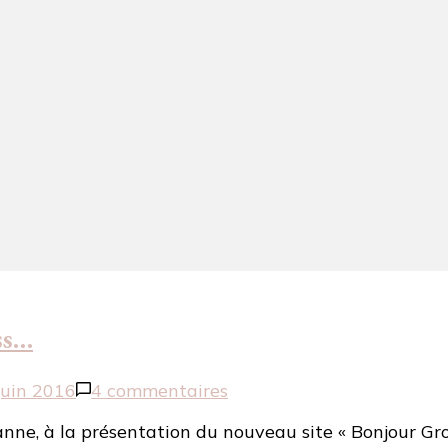
ss…
sur
juin 2016
4 commentaires
Bonjour
canne, à la présentation du nouveau site « Bonjour Gro
Grossesse