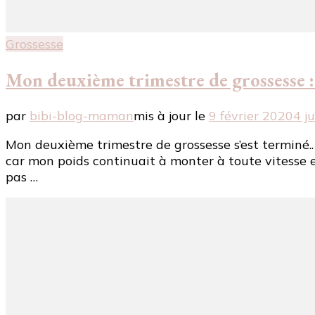
Grossesse
Mon deuxième trimestre de grossesse 
par
bibi-blog-maman
mis à jour le
9 février 2020
4 j
Mon deuxième trimestre de grossesse s’est terminé.
car mon poids continuait à monter à toute vitesse e
pas …