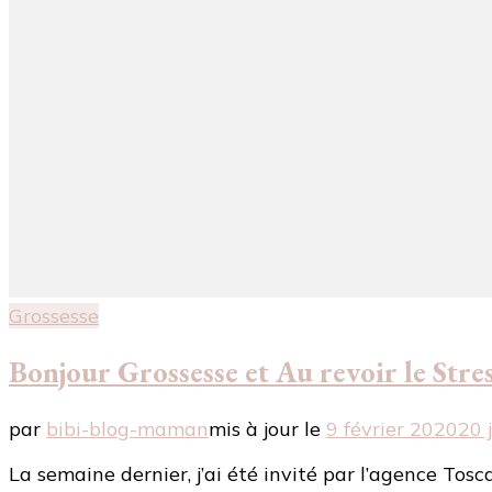
Grossesse
Bonjour Grossesse et Au revoir le Stre
par
bibi-blog-maman
mis à jour le
9 février 2020
20 
La semaine dernier, j’ai été invité par l’agence Tos