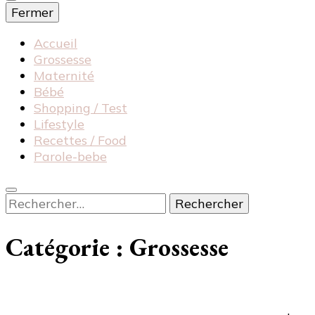
Fermer
Accueil
Grossesse
Maternité
Bébé
Shopping / Test
Lifestyle
Recettes / Food
Parole-bebe
Rechercher :
Catégorie :
Grossesse