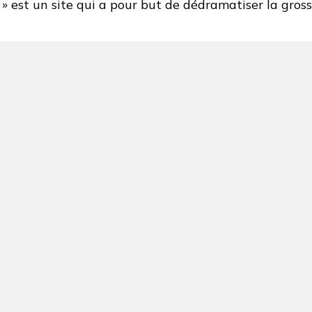
 est un site qui a pour but de dédramatiser la gross
et
Au
revoir
le
Stress…