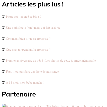
Articles les plus lus !
#
Pourquoi j’ai créé ce blog ?
#
Une pathologie (rare) mais qui fait sa force
#
Comment bien vivre sa grossesse ?
#
Que manger pendant la grossesse ?
#
Premier anniversaire de bébé : Les photos de cette journée mémorable !
#
Faut-il ou pas faire une liste de naissance
#
À 14 mois mon bébé marche !
Partenaire