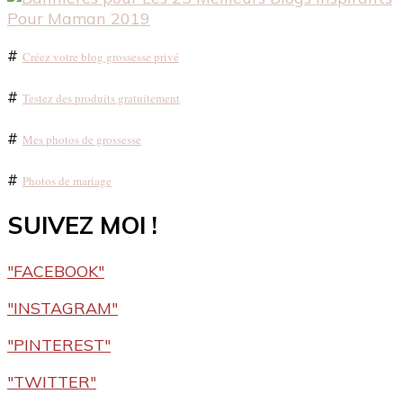
#
Créez votre blog grossesse privé
#
Testez des produits gratuitement
#
Mes photos de grossesse
#
Photos de mariage
SUIVEZ MOI !
"FACEBOOK"
"INSTAGRAM"
"PINTEREST"
"TWITTER"