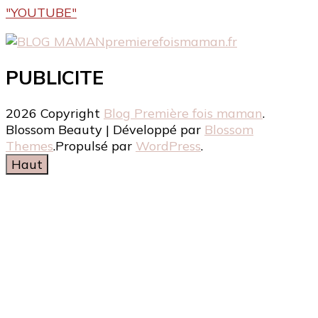
"YOUTUBE"
premierefoismaman.fr
PUBLICITE
2026 Copyright
Blog Première fois maman
.
Blossom Beauty | Développé par
Blossom
Themes
.Propulsé par
WordPress
.
Haut