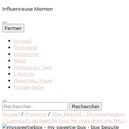
Influenceuse Maman
Fermer
Accueil
Grossesse
Maternité
Bébé
Shopping / Test
Lifestyle
Recettes / Food
Parole-bebe
Rechercher :
Accueil
/
shopping
/
[Box beauté – Mysweetiesbox
] 5 produits de beauté tous les mois dans ma BAL !