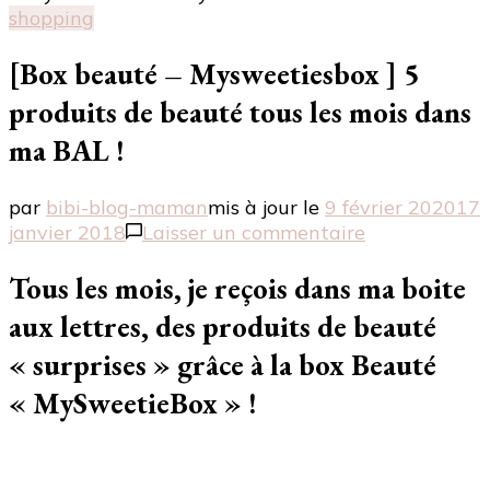
shopping
[Box beauté – Mysweetiesbox ] 5
produits de beauté tous les mois dans
ma BAL !
par
bibi-blog-maman
mis à jour le
9 février 2020
17
sur
janvier 2018
Laisser un commentaire
[Box
beauté
Tous les mois, je reçois dans ma boite
–
aux lettres, des produits de beauté
Mysweetiesb
]
« surprises » grâce à la box Beauté
5
« MySweetieBox » !
produits
de
beauté
tous