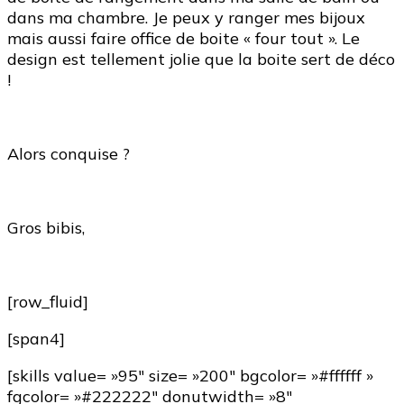
dans ma chambre. Je peux y ranger mes bijoux
mais aussi faire office de boite « four tout ». Le
design est tellement jolie que la boite sert de déco
!
Alors conquise ?
Gros bibis,
[row_fluid]
[span4]
[skills value= »95″ size= »200″ bgcolor= »#ffffff »
fgcolor= »#222222″ donutwidth= »8″