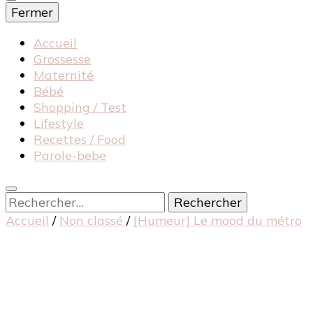
Fermer
Accueil
Grossesse
Maternité
Bébé
Shopping / Test
Lifestyle
Recettes / Food
Parole-bebe
Rechercher :
Accueil
/
Non classé
/
[Humeur] Le mood du métro