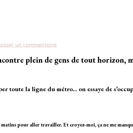
sur
aisser un commentaire
[Humeur]
Le
encontre plein de gens de tout horizon, 
mood
du
métro
aper toute la ligne du métro… on essaye de s’occu
s matins pour aller travailler. Et croyez-moi, ça ne me manqu