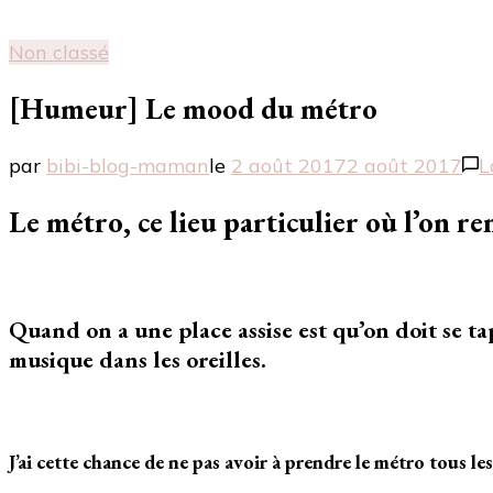
Non classé
[Humeur] Le mood du métro
par
bibi-blog-maman
le
2 août 2017
2 août 2017
L
Le métro, ce lieu particulier où l’on r
Quand on a une place assise est qu’on doit se t
musique dans les oreilles.
J’ai cette chance de ne pas avoir à prendre le métro tous le