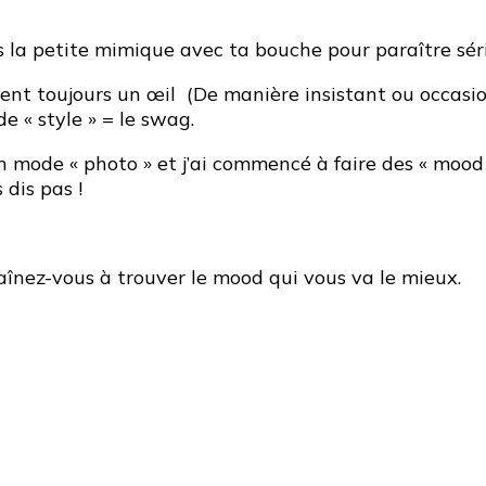
is la petite mimique avec ta bouche pour paraître séri
ttent toujours un œil (De manière insistant ou occas
e « style » = le swag.
n mode « photo » et j’ai commencé à faire des « mood 
 dis pas !
raînez-vous à trouver le mood qui vous va le mieux.