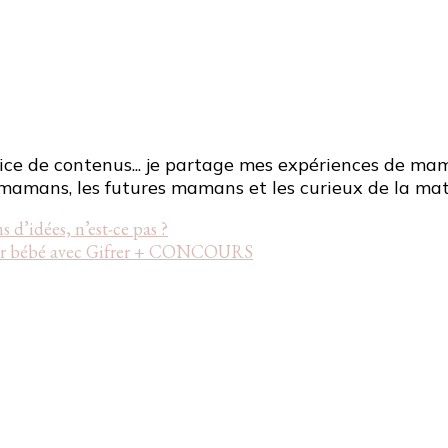
ce de contenus... je partage mes expériences de mama
mamans, les futures mamans et les curieux de la mat
s d’idées, n’est-ce pas ?
 pour bébé avec Gifrer + CONCOURS