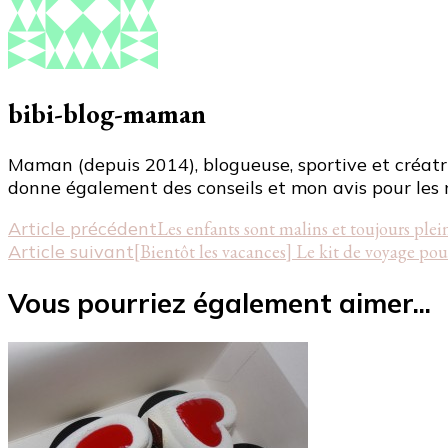
bibi-blog-maman
Maman (depuis 2014), blogueuse, sportive et créatri
donne également des conseils et mon avis pour les 
Navigation
Article précédent
Les enfants sont malins et toujours plein
Article suivant
[Bientôt les vacances] Le kit de voyage
d'article
Vous pourriez également aimer...