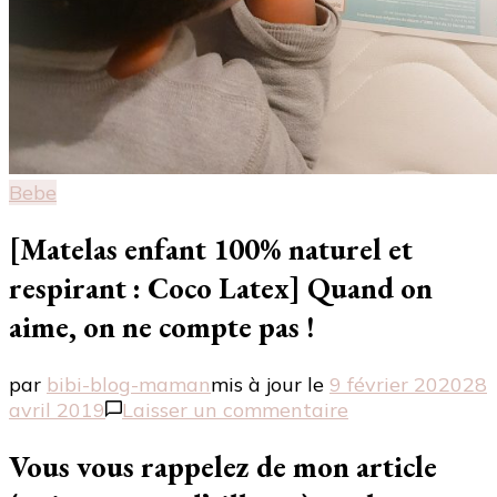
Bebe
[Matelas enfant 100% naturel et
respirant : Coco Latex] Quand on
aime, on ne compte pas !
par
bibi-blog-maman
mis à jour le
9 février 2020
28
sur
avril 2019
Laisser un commentaire
[Matelas
enfant
Vous vous rappelez de mon article
100%