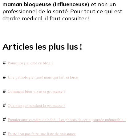
maman blogueuse (Influenceuse)
et non un
professionnel de la santé. Pour tout ce qui est
d’ordre médical, il faut consulter !
Articles les plus lus !
#
Pourquoi j’ai créé ce blog ?
#
Une pathologie (rare) mais qui fait sa force
#
Comment bien vivre sa grossesse ?
#
Que manger pendant la grossesse ?
#
Premier anniversaire de bébé : Les photos de cette journée mémorable !
#
Faut-il ou pas faire une liste de naissance