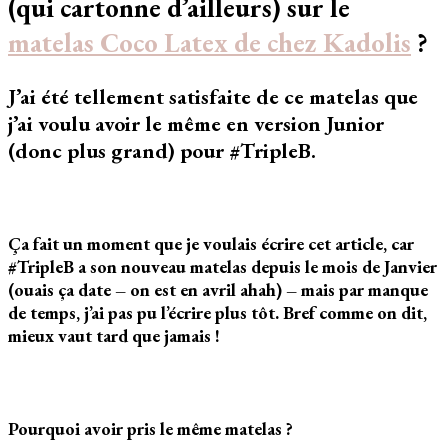
(qui cartonne d’ailleurs) sur le
naturel
et
matelas Coco Latex de chez Kadolis
?
respirant
:
J’ai été tellement satisfaite de ce matelas que
Coco
j’ai voulu avoir le même en version Junior
Latex]
(donc plus grand) pour #TripleB.
Quand
on
aime,
on
ne
Ça fait un moment que je voulais écrire cet article, car
compte
#TripleB a son nouveau matelas depuis le mois de Janvier
pas
(ouais ça date – on est en avril ahah) – mais par manque
!
de temps, j’ai pas pu l’écrire plus tôt. Bref comme on dit,
mieux vaut tard que jamais !
Pourquoi avoir pris le même matelas ?