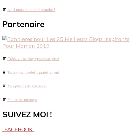
#
À 14 mois mon bébé marche !
Partenaire
#
Créez votre blog grossesse privé
#
Testez des produits gratuitement
#
Mes photos de grossesse
#
Photos de mariage
SUIVEZ MOI !
"FACEBOOK"