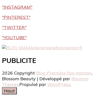
"INSTAGRAM"
"PINTEREST"
"TWITTER"
"YOUTUBE"
premierefoismaman.fr
PUBLICITE
2026 Copyright
Blog Première fois maman
.
Blossom Beauty | Développé par
Blossom
Themes
.Propulsé par
WordPress
.
Haut