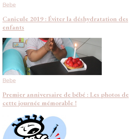
Bebe
Canicule 2019 : Éviter la déshydratation des
enfants
Bebe
Premier anniversaire de bébé : Les photos de
cette journée mémorable !