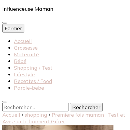
Influenceuse Maman
Fermer
Accueil
Grossesse
Maternité
Bébé
Shopping / Test
Lifestyle
Recettes / Food
Parole-bebe
Rechercher :
Accueil
/
shopping
/
Premiere fois maman : Test et
Avis sur le liniment Gifrer