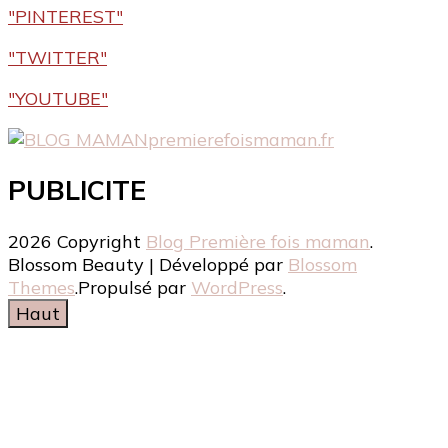
"PINTEREST"
"TWITTER"
"YOUTUBE"
premierefoismaman.fr
PUBLICITE
2026 Copyright
Blog Première fois maman
.
Blossom Beauty | Développé par
Blossom
Themes
.Propulsé par
WordPress
.
Haut