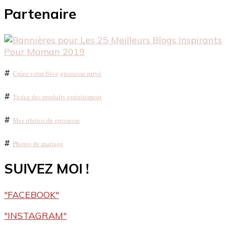
Partenaire
#
Créez votre blog grossesse privé
#
Testez des produits gratuitement
#
Mes photos de grossesse
#
Photos de mariage
SUIVEZ MOI !
"FACEBOOK"
"INSTAGRAM"