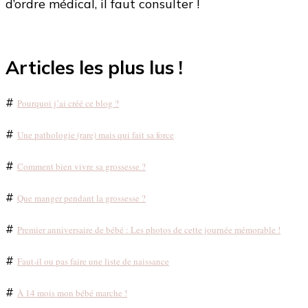
d’ordre médical, il faut consulter !
Articles les plus lus !
#
Pourquoi j’ai créé ce blog ?
#
Une pathologie (rare) mais qui fait sa force
#
Comment bien vivre sa grossesse ?
#
Que manger pendant la grossesse ?
#
Premier anniversaire de bébé : Les photos de cette journée mémorable !
#
Faut-il ou pas faire une liste de naissance
#
À 14 mois mon bébé marche !