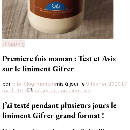
shopping
Premiere fois maman : Test et Avis
sur le liniment Gifrer
par
bibi-blog-maman
mis à jour le
9 février 2020
17
sur
avril 2015
Laisser un commentaire
Premiere
fois
J’ai testé pendant plusieurs jours le
maman
liniment Gifrer grand format !
:
Test