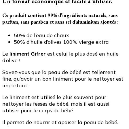
et
Un format économique et facile à utiliser.
Avis
sur
Ce produit contient
99% d’ingrédients naturels
, sans
le
parfum, sans paraben et sans sel d’aluminium ajoutés :
liniment
Gifrer
50% de l’eau de chaux
50% d’huile d’olives 100% vierge extra
Le
liniment Gifrer
est celui le plus dosé en huile
d’olive !
Savez-vous que la peau de bébé est tellement
fine, qu’avoir un bon liniment pour le nettoyer est
important.
Le liniment est utilisé le plus souvent pour
nettoyer les fesses de bébé, mais il est aussi
utiliser pour le corps de bébé.
Il permet de nourrir et apaiser la peau de bébé.