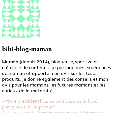
bibi-blog-maman
Maman (depuis 2014), blogueuse, sportive et
créatrice de contenus... je partage mes expériences
de maman et apporte mon avis sur les tests
produits. Je donne également des conseils et mon
avis pour les mamans, les futures mamans et les
curieux de la maternité.
Navigation
Article précédent
Premier petit déjeuner de bébé :
pourquoi est-il si important ?
d'article
Article suivant
« Premierefoismaman » à l’afternoon