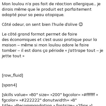
Mon loulou n’a pas fait de réaction allergique… je
dirais même que le produit est parfaitement
adapté pour sa peau atopique.
Côté odeur, on sent bien l’huile d’olive 😉
Le côté grand format permet de faire
des économiques et c’est aussi pratique pour la
maison – même si mon loulou adore le faire
tomber – il est dans ça période « j’attrape tout – je
jette tout »
[row_fluid]
[span4]
[skills value= »80″ size= »200″ bgcolor= »#ffffff »
fgcolor= »#222222″ donutwidth= »8″
title= »Recommandation » fontsize= »25px »]