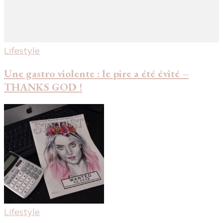
Lifestyle
Une gastro violente : le pire a été évité –
THANKS GOD !
Lifestyle