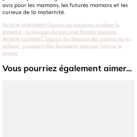
avis pour les mamans, les futures mamans et les
curieux de la maternité.
Navigation
Article précédent
Apaiser ses émotions pendant la
grossesse : techniques douces pour futures mamans
d'article
Article suivant
L’impact des disputes des parents sur les
enfants : pourquoi elles façonnent plus que vous ne le
pensez
Vous pourriez également aimer...