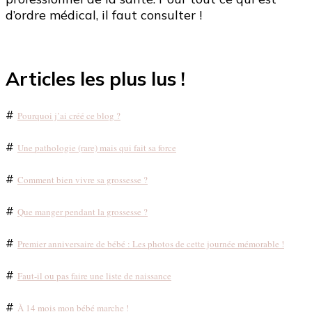
d’ordre médical, il faut consulter !
Articles les plus lus !
#
Pourquoi j’ai créé ce blog ?
#
Une pathologie (rare) mais qui fait sa force
#
Comment bien vivre sa grossesse ?
#
Que manger pendant la grossesse ?
#
Premier anniversaire de bébé : Les photos de cette journée mémorable !
#
Faut-il ou pas faire une liste de naissance
#
À 14 mois mon bébé marche !