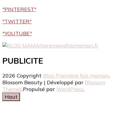
"PINTEREST"
"TWITTER"
"YOUTUBE"
premierefoismaman.fr
PUBLICITE
2026 Copyright
Blog Première fois maman
.
Blossom Beauty | Développé par
Blossom
Themes
.Propulsé par
WordPress
.
Haut