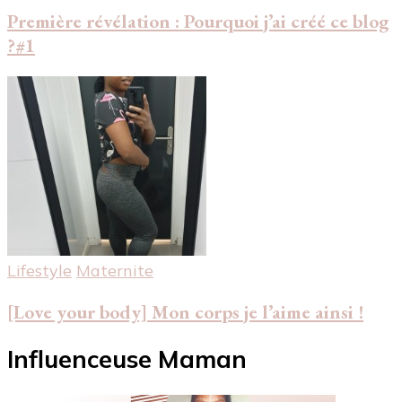
Première révélation : Pourquoi j’ai créé ce blog
?#1
Lifestyle
Maternite
[Love your body] Mon corps je l’aime ainsi !
Influenceuse Maman