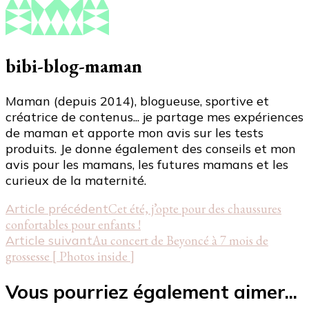
bibi-blog-maman
Maman (depuis 2014), blogueuse, sportive et
créatrice de contenus... je partage mes expériences
de maman et apporte mon avis sur les tests
produits. Je donne également des conseils et mon
avis pour les mamans, les futures mamans et les
curieux de la maternité.
Navigation
Article précédent
Cet été, j’opte pour des chaussures
confortables pour enfants !
d'article
Article suivant
Au concert de Beyoncé à 7 mois de
grossesse [ Photos inside ]
Vous pourriez également aimer...