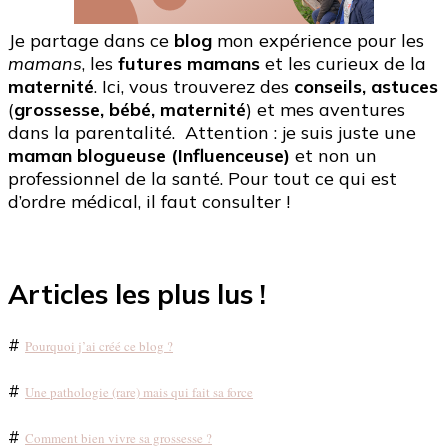
Je partage dans ce
blog
mon expérience pour les
mamans
, les
futures mamans
et les curieux de la
maternité
. Ici, vous trouverez des
conseils, astuces
(
grossesse, bébé, maternité
) et mes aventures
dans la parentalité. Attention : je suis juste une
maman blogueuse (Influenceuse)
et non un
professionnel de la santé. Pour tout ce qui est
d’ordre médical, il faut consulter !
Articles les plus lus !
#
Pourquoi j’ai créé ce blog ?
#
Une pathologie (rare) mais qui fait sa force
#
Comment bien vivre sa grossesse ?