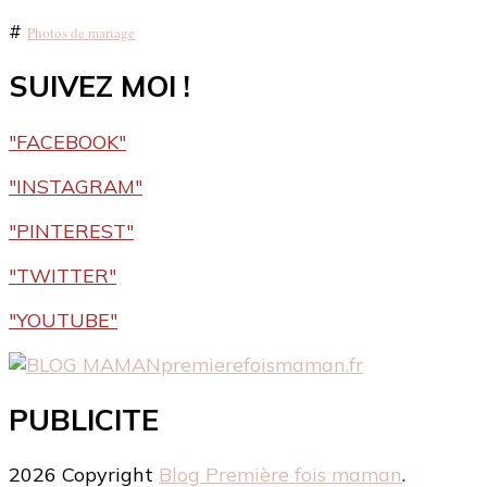
#
Photos de mariage
SUIVEZ MOI !
"FACEBOOK"
"INSTAGRAM"
"PINTEREST"
"TWITTER"
"YOUTUBE"
premierefoismaman.fr
PUBLICITE
2026 Copyright
Blog Première fois maman
.