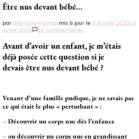
Être nus devant bébé…
par
bibi-blog-maman
mis à jour le
9 février 2020
19
sur
juillet 2016
10 commentaires
Être
nus
Avant d’avoir un enfant, je m’étais
devant
déjà posée cette question si je
bébé…
devais être nus devant bébé ?
Venant d’une famille pudique, je ne savais pas
ce qui était le plus « perturbant » :
– Découvrir un corps nus dès l’enfance
– ou découvrir un corps nus en grandissant