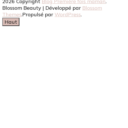
2026 Copyright
Blog Première fois maman
.
Blossom Beauty | Développé par
Blossom
Themes
.Propulsé par
WordPress
.
Haut