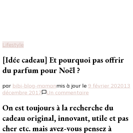
Lifestyle
[Idée cadeau] Et pourquoi pas offrir
du parfum pour Noël ?
par
bibi-blog-maman
mis à jour le
9 février 2020
13
sur
décembre 2017
Un commentaire
[Idée
cadeau]
On est toujours à la recherche du
Et
cadeau original, innovant, utile et pas
pourquoi
pas
cher etc. mais avez-vous pensez à