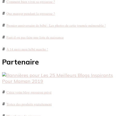
#
Comment bien vivre sa grossesse ?
#
Que manger pendant la grossesse ?
#
Premier anniversaire de bébé : Les photos de cette journée mémorable !
#
Faut-il ou pas faire une liste de naissance
#
À 14 mois mon bébé marche !
Partenaire
#
Créez votre blog grossesse privé
#
Testez des produits gratuitement
#
Mes photos de grossesse