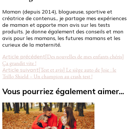
Maman (depuis 2014), blogueuse, sportive et
créatrice de contenus... je partage mes expériences
de maman et apporte mon avis sur les tests
produits. Je donne également des conseils et mon
avis pour les mamans, les futures mamans et les
curieux de la maternité.
Navigation
Article précédent
[Des nouvelles de mes enfants chéris]
Ça grandit vite !
d'article
Article suivant
[Test et avis] Le siège auto de Joie : le
Trillo Shield – Un champion au crash test !
Vous pourriez également aimer...