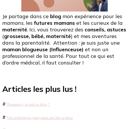
Je partage dans ce
blog
mon expérience pour les
mamans
, les
futures mamans
et les curieux de la
maternité
. Ici, vous trouverez des
conseils, astuces
(
grossesse, bébé, maternité
) et mes aventures
dans la parentalité. Attention : je suis juste une
maman blogueuse (Influenceuse)
et non un
professionnel de la santé. Pour tout ce qui est
d’ordre médical, il faut consulter !
Articles les plus lus !
#
Pourquoi j’ai créé ce blog ?
#
Une pathologie (rare) mais qui fait sa force