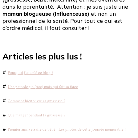
dans la parentalité. Attention : je suis juste une
maman blogueuse (Influenceuse)
et non un
professionnel de la santé. Pour tout ce qui est
d’ordre médical, il faut consulter !
Articles les plus lus !
#
Pourquoi j’ai créé ce blog ?
#
Une pathologie (rare) mais qui fait sa force
#
Comment bien vivre sa grossesse ?
#
Que manger pendant la grossesse ?
#
Premier anniversaire de bébé : Les photos de cette journée mémorable !