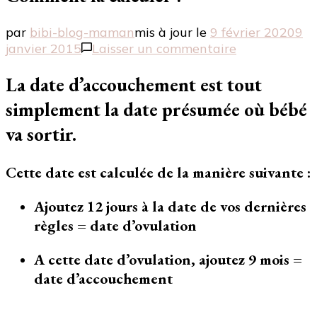
par
bibi-blog-maman
mis à jour le
9 février 2020
9
sur
janvier 2015
Laisser un commentaire
Première
date
La date d’accouchement est tout
d’accouchem
simplement la date présumée où bébé
–
Comment
va sortir.
la
calculer
Cette date est calculée de la manière suivante :
?
Ajoutez 12 jours à la date de vos dernières
règles = date d’ovulation
A cette date d’ovulation, ajoutez 9 mois =
date d’accouchement