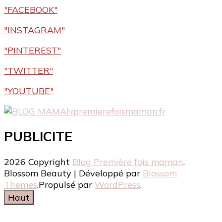
"FACEBOOK"
"INSTAGRAM"
"PINTEREST"
"TWITTER"
"YOUTUBE"
premierefoismaman.fr
PUBLICITE
2026 Copyright
Blog Première fois maman
.
Blossom Beauty | Développé par
Blossom
Themes
.Propulsé par
WordPress
.
Haut