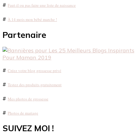
#
Faut-il ou pas faire une liste de naissance
#
À 14 mois mon bébé marche !
Partenaire
#
Créez votre blog grossesse privé
#
Testez des produits gratuitement
#
Mes photos de grossesse
#
Photos de mariage
SUIVEZ MOI !