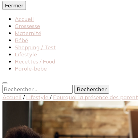
Fermer
Accueil
Grossesse
Maternité
Bébé
Shopping / Test
Lifestyle
Recettes / Food
Parole-bebe
Rechercher :
Accueil
/
Lifestyle
/
Pourquoi la présence des parent