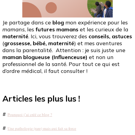
Je partage dans ce
blog
mon expérience pour les
mamans
, les
futures mamans
et les curieux de la
maternité
. Ici, vous trouverez des
conseils, astuces
(
grossesse, bébé, maternité
) et mes aventures
dans la parentalité. Attention : je suis juste une
maman blogueuse (Influenceuse)
et non un
professionnel de la santé. Pour tout ce qui est
d’ordre médical, il faut consulter !
Articles les plus lus !
#
Pourquoi j’ai créé ce blog ?
#
Une pathologie (rare) mais qui fait sa force