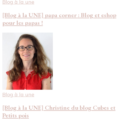
Blog à la une
[Blog à la UNE] papa corner : Blog et eshop
pour les papas !
Blog à la une
[Blog à la UNE] Christine du blog Cubes et
Petits pois