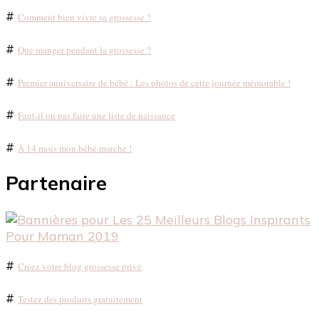
#
Comment bien vivre sa grossesse ?
#
Que manger pendant la grossesse ?
#
Premier anniversaire de bébé : Les photos de cette journée mémorable !
#
Faut-il ou pas faire une liste de naissance
#
À 14 mois mon bébé marche !
Partenaire
#
Créez votre blog grossesse privé
#
Testez des produits gratuitement