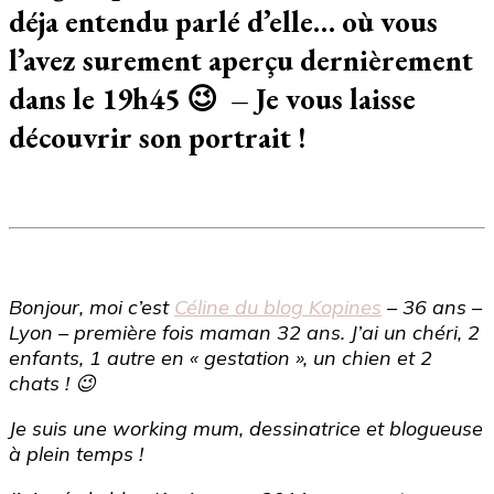
du
déja entendu parlé d’elle… où vous
blog
Kopines
l’avez surement aperçu dernièrement
dans le 19h45 😉 – Je vous laisse
découvrir son portrait !
Bonjour, moi c’est
Céline du blog Kopines
– 36 ans –
Lyon – première fois maman 32 ans. J’ai un chéri, 2
enfants, 1 autre en « gestation », un chien et 2
chats ! 😉
Je suis une working mum, dessinatrice et blogueuse
à plein temps !