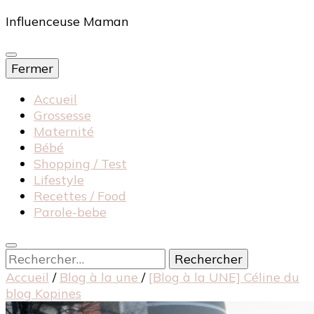
Influenceuse Maman
Fermer
Accueil
Grossesse
Maternité
Bébé
Shopping / Test
Lifestyle
Recettes / Food
Parole-bebe
Rechercher :
Accueil
/
Blog à la une
/
[Blog à la UNE] Céline du
blog Kopines