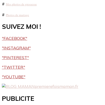
#
Mes photos de grossesse
#
Photos de mariage
SUIVEZ MOI !
"FACEBOOK"
"INSTAGRAM"
"PINTEREST"
"TWITTER"
"YOUTUBE"
premierefoismaman.fr
PUBLICITE