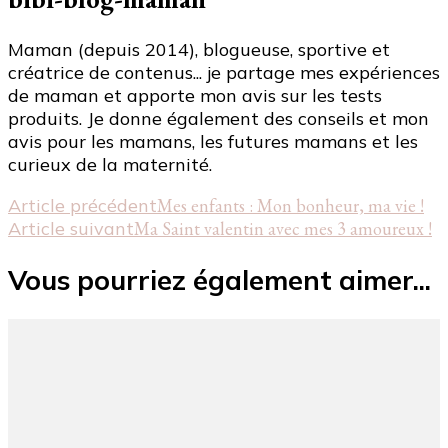
Maman (depuis 2014), blogueuse, sportive et
créatrice de contenus... je partage mes expériences
de maman et apporte mon avis sur les tests
produits. Je donne également des conseils et mon
avis pour les mamans, les futures mamans et les
curieux de la maternité.
Navigation
Article précédent
Mes enfants : Mon bonheur, ma vie !
Article suivant
Ma Saint valentin avec mes 3 amoureux !
d'article
Vous pourriez également aimer...