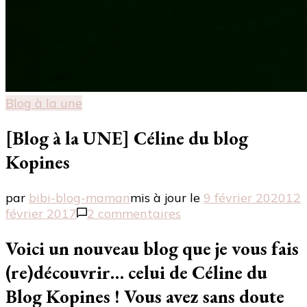
Blog à la une
[Blog à la UNE] Céline du blog
Kopines
par
bibi-blog-maman
mis à jour le
9 février 2020
12
sur
février 2017
2 commentaires
[Blog
à
Voici un nouveau blog que je vous fais
la
(re)découvrir… celui de Céline du
UNE]
Céline
Blog Kopines ! Vous avez sans doute