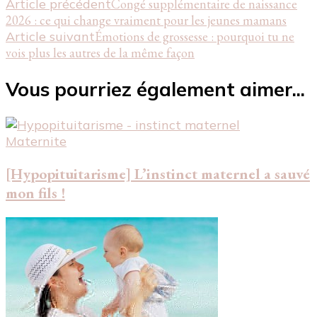
Navigation
Article précédent
Congé supplémentaire de naissance
2026 : ce qui change vraiment pour les jeunes mamans
d'article
Article suivant
Émotions de grossesse : pourquoi tu ne
vois plus les autres de la même façon
Vous pourriez également aimer...
Maternite
[Hypopituitarisme] L’instinct maternel a sauvé
mon fils !