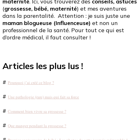
maternité
. Ici, vous trouverez des
conseils, astuces
(
grossesse, bébé, maternité
) et mes aventures
dans la parentalité. Attention : je suis juste une
maman blogueuse (Influenceuse)
et non un
professionnel de la santé. Pour tout ce qui est
d’ordre médical, il faut consulter !
Articles les plus lus !
#
Pourquoi j’ai créé ce blog ?
#
Une pathologie (rare) mais qui fait sa force
#
Comment bien vivre sa grossesse ?
#
Que manger pendant la grossesse ?
#
Premier anniversaire de bébé : Les photos de cette journée mémorable !