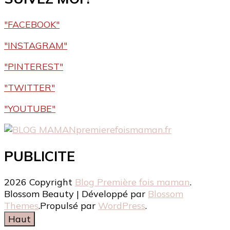
"FACEBOOK"
"INSTAGRAM"
"PINTEREST"
"TWITTER"
"YOUTUBE"
premierefoismaman.fr
PUBLICITE
2026 Copyright
Blog Première fois maman
.
Blossom Beauty | Développé par
Blossom
Themes
.Propulsé par
WordPress
.
Haut