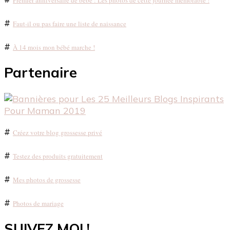
#
Faut-il ou pas faire une liste de naissance
#
À 14 mois mon bébé marche !
Partenaire
#
Créez votre blog grossesse privé
#
Testez des produits gratuitement
#
Mes photos de grossesse
#
Photos de mariage
SUIVEZ MOI !