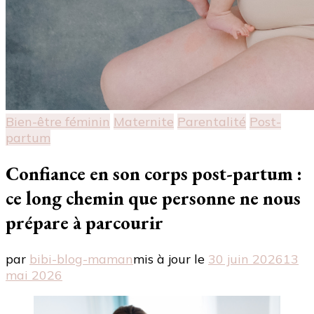
Bien-être féminin
Maternite
Parentalité
Post-
partum
Confiance en son corps post-partum :
ce long chemin que personne ne nous
prépare à parcourir
par
bibi-blog-maman
mis à jour le
30 juin 2026
13
mai 2026