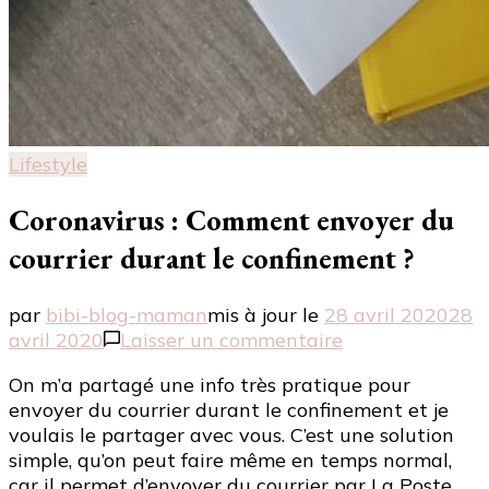
Lifestyle
Coronavirus : Comment envoyer du
courrier durant le confinement ?
par
bibi-blog-maman
mis à jour le
28 avril 2020
28
sur
avril 2020
Laisser un commentaire
Coronavirus
On m’a partagé une info très pratique pour
:
envoyer du courrier durant le confinement et je
Comment
voulais le partager avec vous. C’est une solution
envoyer
simple, qu’on peut faire même en temps normal,
du
car il permet d’envoyer du courrier par La Poste