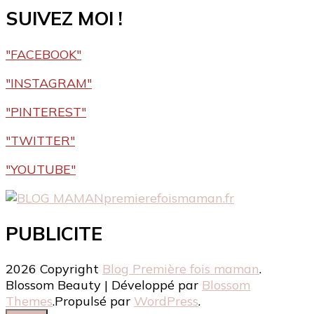
SUIVEZ MOI !
"FACEBOOK"
"INSTAGRAM"
"PINTEREST"
"TWITTER"
"YOUTUBE"
premierefoismaman.fr
PUBLICITE
2026 Copyright
Blog Première fois maman
.
Blossom Beauty | Développé par
Blossom
Themes
.Propulsé par
WordPress
.