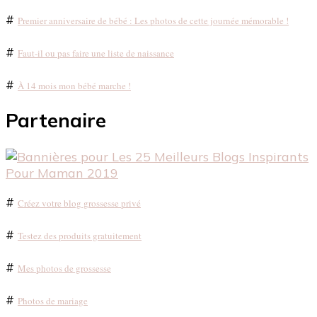
#
Premier anniversaire de bébé : Les photos de cette journée mémorable !
#
Faut-il ou pas faire une liste de naissance
#
À 14 mois mon bébé marche !
Partenaire
#
Créez votre blog grossesse privé
#
Testez des produits gratuitement
#
Mes photos de grossesse
#
Photos de mariage