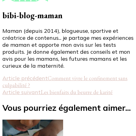
bibi-blog-maman
Maman (depuis 2014), blogueuse, sportive et
créatrice de contenus... je partage mes expériences
de maman et apporte mon avis sur les tests
produits. Je donne également des conseils et mon
avis pour les mamans, les futures mamans et les
curieux de la maternité.
Navigation
Article précédent
Comment vivre le confinement sans
culpabilité ?
d'article
Article suivant
Les bienfaits du beurre de karité
Vous pourriez également aimer...