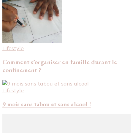
Lifestyle
Comment s’organiser en famille durant le
confinement ?
Lifestyle
9 mois sans tabou et sans alcool !