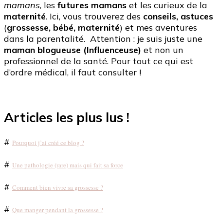
mamans
, les
futures mamans
et les curieux de la
maternité
. Ici, vous trouverez des
conseils, astuces
(
grossesse, bébé, maternité
) et mes aventures
dans la parentalité. Attention : je suis juste une
maman blogueuse (Influenceuse)
et non un
professionnel de la santé. Pour tout ce qui est
d’ordre médical, il faut consulter !
Articles les plus lus !
#
Pourquoi j’ai créé ce blog ?
#
Une pathologie (rare) mais qui fait sa force
#
Comment bien vivre sa grossesse ?
#
Que manger pendant la grossesse ?