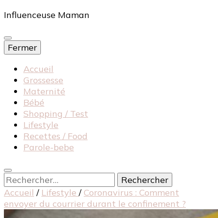
Influenceuse Maman
Fermer
Accueil
Grossesse
Maternité
Bébé
Shopping / Test
Lifestyle
Recettes / Food
Parole-bebe
Rechercher :
Accueil
/
Lifestyle
/
Coronavirus : Comment
envoyer du courrier durant le confinement ?