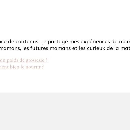
ce de contenus... je partage mes expériences de mama
mamans, les futures mamans et les curieux de la mat
n poids de grossesse ?
nt bien le nourrir ?