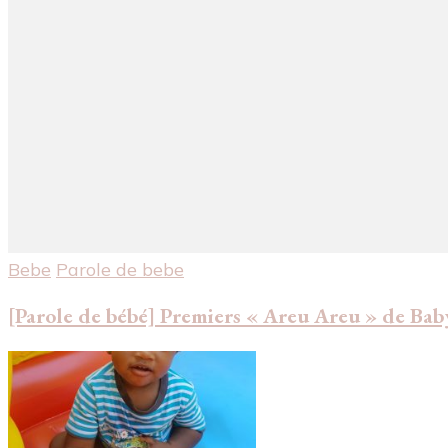
Bebe
Parole de bebe
[Parole de bébé] Premiers « Areu Areu » de Bab