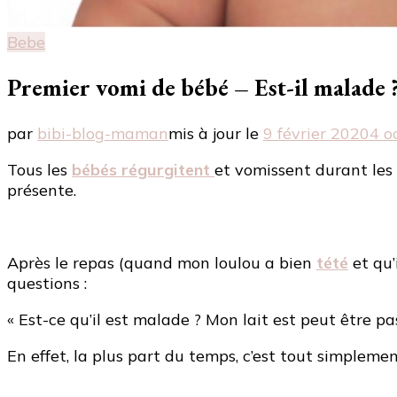
Bebe
Premier vomi de bébé – Est-il malade 
par
bibi-blog-maman
mis à jour le
9 février 2020
4 o
Tous les
bébés régurgitent
et vomissent durant les 
présente.
Après le repas (quand mon loulou a bien
tété
et qu’i
questions :
« Est-ce qu’il est malade ? Mon lait est peut être pa
En effet, la plus part du temps, c’est tout simplemen