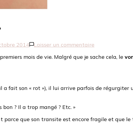
?
sur
ctobre 2014
Laisser un commentaire
Premier
premiers mois de vie. Malgré que je sache cela, le
vo
vomi
de
bébé
–
Est-
l a fait son « rot »), il lui arrive parfois de régurgite
il
malade
?
s bon ? Il a trop mangé ? Etc. »
t parce que son transite est encore fragile et que le t