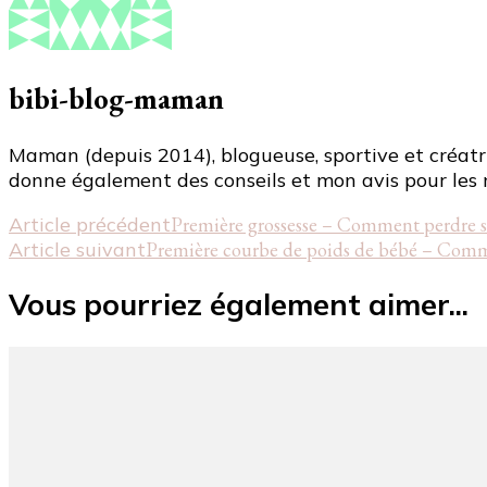
bibi-blog-maman
Maman (depuis 2014), blogueuse, sportive et créatri
donne également des conseils et mon avis pour les 
Navigation
Article précédent
Première grossesse – Comment perdre so
Article suivant
Première courbe de poids de bébé – Comme
d'article
Vous pourriez également aimer...