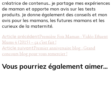
créatrice de contenus... je partage mes expériences
de maman et apporte mon avis sur les tests
produits. Je donne également des conseils et mon
avis pour les mamans, les futures mamans et les
curieux de la maternité.
Navigation
Article précédent
Première Fois Maman : Vidéo Efluent
Mums 4 (2015) – ça c’est fait !
d'article
Article suivant
Premier anniversaire blog : Grand
concours blog pour vous remercier !
Vous pourriez également aimer...