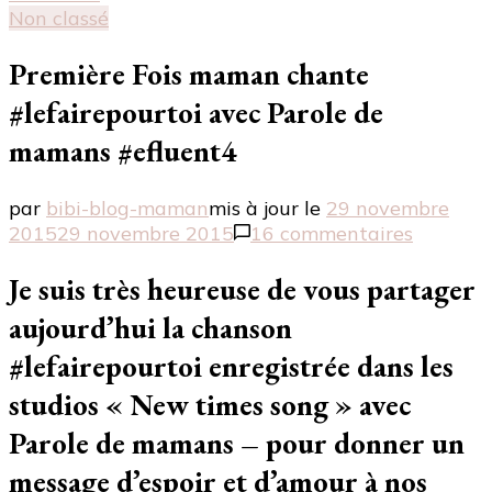
Non classé
Première Fois maman chante
#lefairepourtoi avec Parole de
mamans #efluent4
par
bibi-blog-maman
mis à jour le
29 novembre
sur
2015
29 novembre 2015
16 commentaires
Premièr
Fois
Je suis très heureuse de vous partager
maman
aujourd’hui la chanson
chante
#lefaire
#lefairepourtoi enregistrée dans les
avec
studios « New times song » avec
Parole
de
Parole de mamans – pour donner un
mamans
message d’espoir et d’amour à nos
#efluen