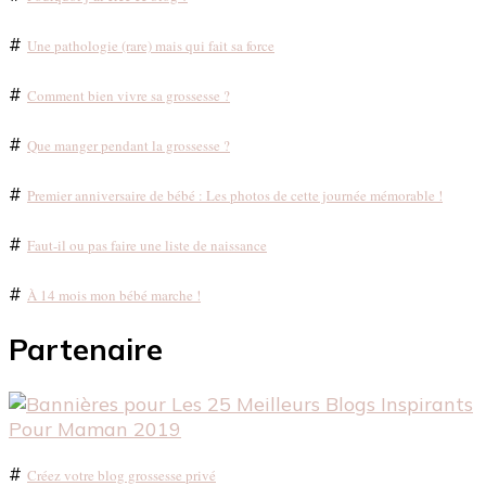
#
Une pathologie (rare) mais qui fait sa force
#
Comment bien vivre sa grossesse ?
#
Que manger pendant la grossesse ?
#
Premier anniversaire de bébé : Les photos de cette journée mémorable !
#
Faut-il ou pas faire une liste de naissance
#
À 14 mois mon bébé marche !
Partenaire
#
Créez votre blog grossesse privé