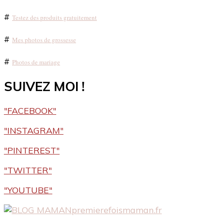
#
Testez des produits gratuitement
#
Mes photos de grossesse
#
Photos de mariage
SUIVEZ MOI !
"FACEBOOK"
"INSTAGRAM"
"PINTEREST"
"TWITTER"
"YOUTUBE"
premierefoismaman.fr