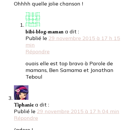
Ohhhh quelle jolie chanson !
bibi-blog-maman
a dit :
Publié le
29 novembre 2015 à 17 h 15
min
Répondre
ouais elle est top bravo à Parole de
mamans, Ben Samama et Jonathan
Teboul
Tiphanie
a dit :
Publié le
29 novembre 2015 à 17 h 04 min
Répondre
j’adore !