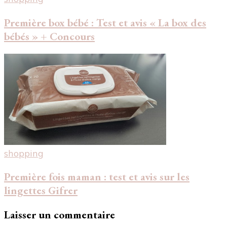
Première box bébé : Test et avis « La box des
bébés » + Concours
shopping
Première fois maman : test et avis sur les
lingettes Gifrer
Laisser un commentaire