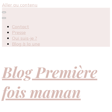
Aller au contenu
Contact
Presse
Qui suis-je ?
Blog à la une
Blog Première
fois maman