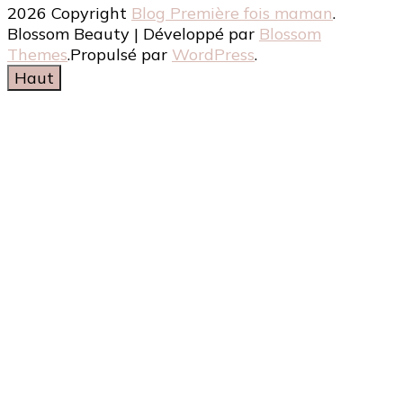
2026 Copyright
Blog Première fois maman
.
Blossom Beauty | Développé par
Blossom
Themes
.Propulsé par
WordPress
.
Haut