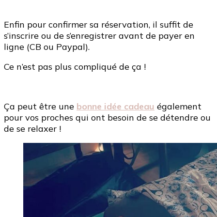
Enfin pour confirmer sa réservation, il suffit de
s’inscrire ou de s’enregistrer avant de payer en
ligne (CB ou Paypal).
Ce n’est pas plus compliqué de ça !
Ça peut être une
bonne idée cadeau
également
pour vos proches qui ont besoin de se détendre ou
de se relaxer !