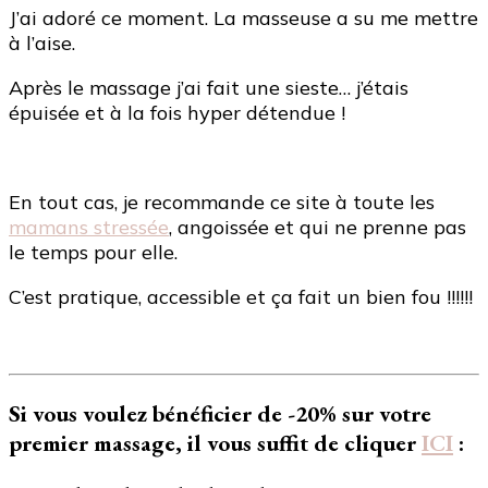
J’ai adoré ce moment. La masseuse a su me mettre
à l’aise.
Après le massage j’ai fait une sieste… j’étais
épuisée et à la fois hyper détendue !
En tout cas, je recommande ce site à toute les
mamans stressée
, angoissée et qui ne prenne pas
le temps pour elle.
C’est pratique, accessible et ça fait un bien fou !!!!!!
Si vous voulez bénéficier de -20% sur votre
premier massage, il vous suffit de cliquer
ICI
: