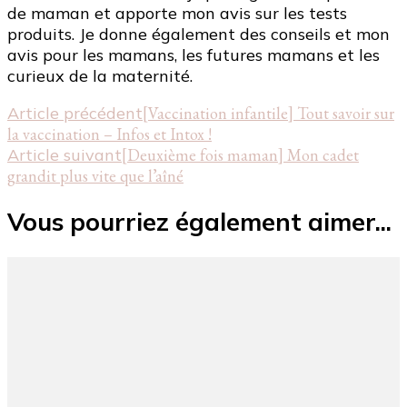
de maman et apporte mon avis sur les tests
produits. Je donne également des conseils et mon
avis pour les mamans, les futures mamans et les
curieux de la maternité.
Navigation
Article précédent
[Vaccination infantile] Tout savoir sur
la vaccination – Infos et Intox !
d'article
Article suivant
[Deuxième fois maman] Mon cadet
grandit plus vite que l’aîné
Vous pourriez également aimer...