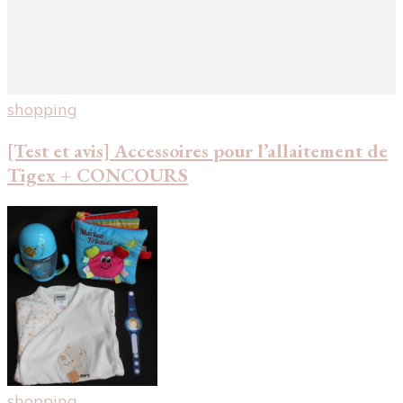
shopping
[Test et avis] Accessoires pour l’allaitement de
Tigex + CONCOURS
shopping