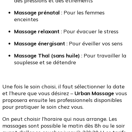
des pressions et des étirements
Massage prénatal
: Pour les femmes
enceintes
Massage relaxant
: Pour évacuer le stress
Massage énergisant
: Pour éveiller vos sens
Massage Thaï (sans huile)
: Pour travailler la
souplesse et se détendre
Une fois le soin choisi, il faut sélectionner la date
et l’heure que vous désirez –
Urban Massage
vous
proposera ensuite les professionnels disponibles
pour pratiquer le soin chez vous.
On peut choisir l’horaire qui nous arrange. Les
massages sont possible le matin dès 8h ou le soir