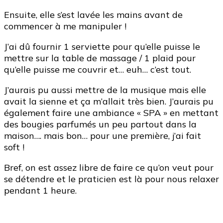
Ensuite, elle s’est lavée les mains avant de
commencer à me manipuler !
J’ai dû fournir 1 serviette pour qu’elle puisse le
mettre sur la table de massage / 1 plaid pour
qu’elle puisse me couvrir et… euh… c’est tout.
J’aurais pu aussi mettre de la musique mais elle
avait la sienne et ça m’allait très bien. J’aurais pu
également faire une ambiance « SPA » en mettant
des bougies parfumés un peu partout dans la
maison…. mais bon… pour une première, j’ai fait
soft !
Bref, on est assez libre de faire ce qu’on veut pour
se détendre et le praticien est là pour nous relaxer
pendant 1 heure.