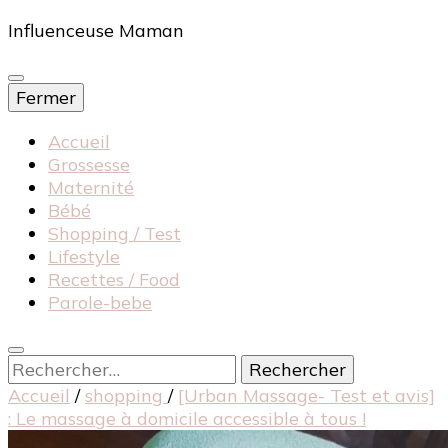
Influenceuse Maman
Fermer
Accueil
Grossesse
Maternité
Bébé
Shopping / Test
Lifestyle
Recettes / Food
Parole-bebe
Rechercher :
Accueil
/
shopping
/
[Urban Massage- Test et avis]
: Le massage à domicile accessible à tous !