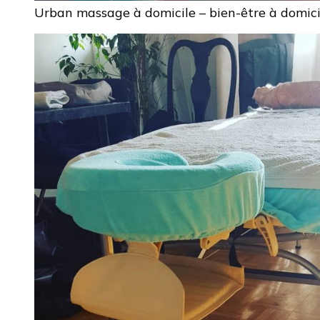
Urban massage à domicile – bien-être à domici