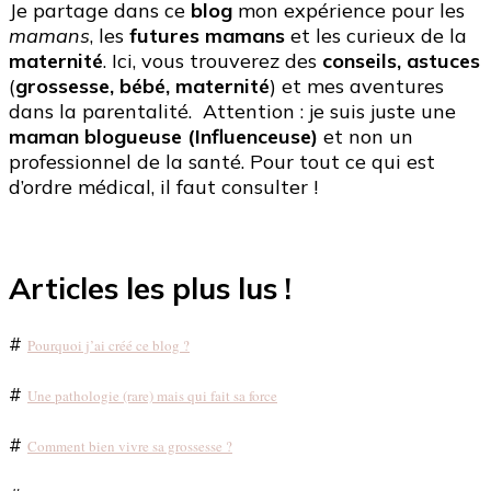
Je partage dans ce
blog
mon expérience pour les
mamans
, les
futures mamans
et les curieux de la
maternité
. Ici, vous trouverez des
conseils, astuces
(
grossesse, bébé, maternité
) et mes aventures
dans la parentalité. Attention : je suis juste une
maman blogueuse (Influenceuse)
et non un
professionnel de la santé. Pour tout ce qui est
d’ordre médical, il faut consulter !
Articles les plus lus !
#
Pourquoi j’ai créé ce blog ?
#
Une pathologie (rare) mais qui fait sa force
#
Comment bien vivre sa grossesse ?