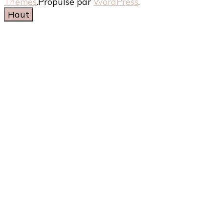
Themes
.Propulsé par
WordPress
.
Haut