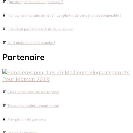
#
Que manger pendant la grossesse ?
#
Premier anniversaire de bébé : Les photos de cette journée mémorable !
#
Faut-il ou pas faire une liste de naissance
#
À 14 mois mon bébé marche !
Partenaire
#
Créez votre blog grossesse privé
#
Testez des produits gratuitement
#
Mes photos de grossesse
#
Photos de mariage