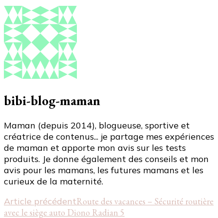
bibi-blog-maman
Maman (depuis 2014), blogueuse, sportive et
créatrice de contenus... je partage mes expériences
de maman et apporte mon avis sur les tests
produits. Je donne également des conseils et mon
avis pour les mamans, les futures mamans et les
curieux de la maternité.
Navigation
Article précédent
Route des vacances – Sécurité routière
avec le siège auto Diono Radian 5