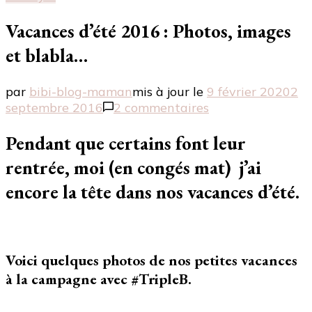
Vacances d’été 2016 : Photos, images
et blabla…
par
bibi-blog-maman
mis à jour le
9 février 2020
2
sur
septembre 2016
2 commentaires
Vacances
d’été
Pendant que certains font leur
2016
rentrée, moi (en congés mat) j’ai
:
Photos,
encore la tête dans nos vacances d’été.
images
et
blabla…
Voici quelques photos de nos petites vacances
à la campagne avec #TripleB.