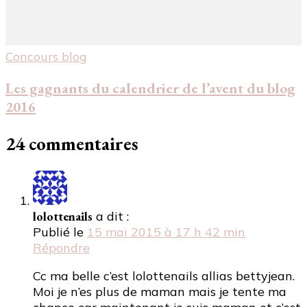
Concours blog
Les gagnants du calendrier de l’avent du blog
2016
24 commentaires
lolottenails
a dit :
Publié le
15 mai 2015 à 17 h 42 min
Répondre
Cc ma belle c’est lolottenails allias bettyjean.
Moi je n’es plus de maman mais je tente ma