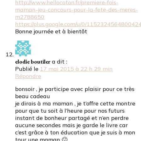
http://www.hellocoton.fr/premiere-fois-
maman-jeu-concours-pour-la-fete-des-meres-
m2788650
https://plus.google.com/u/0/11523245648004
Bonne journée et à bientôt
elodie boutiler
a dit :
Publié le
17 mai 2015 à 22 h 29 min
Répondre
bonsoir , je participe avec plaisir pour ce très
beau cadeau
je dirais à ma maman , je t’offre cette montre
pour que tu soit à l’heure pour nos futurs
instant de bonheur partagé et n’en perdre
aucune secondes mais je garde le livre car
c’est grâce à ton éducation que je suis à mon
tour une maman 🙂