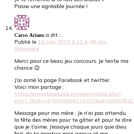
Passe une agréable journée !
Carso Ariane
a dit :
Publié le
18 mai 2015 à 11 h 48 min
Répondre
Merci pour ce beau jeu concours. Je tente ma
chance 😉
J’ai aimé la page Facebook et twitter.
Voici mon partage :
https://www.facebook.com/permalink.php?
story_fbid=1476045086019402&id=10000841
Message pour ma mère : Je n’ai pas attendu
la fête des mères pour te gâter et pour te dire
que je t’aime. J’essaye chaque jours que dieu
fait, de te montrer mon amour et ma