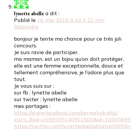
lynette abelle
a dit :
Publié le
16 mai 2015 à 10 h 21 min
Répondre
bonjour je tente ma chance pour ce très joli
concours.
Je suis ravie de participer.
ma maman, est un bijou qu’on doit protéger,
elle est une femme exceptionnelle, douce et
tellement compréhensive, je l’adore plus que
tout.
Je vous suis sur :
sur fb : lynette abelle
sur twiter : lynette abelle
mes partages :
https://www.facebook.com/permalink.php?
story_fbid=1659935140901500&id=10000655
https://twitter.com/lynetteabelle/status/59