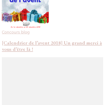
Concours blog
[Calendrier de l’avent 2018] Un grand merci à
vous d’être là !