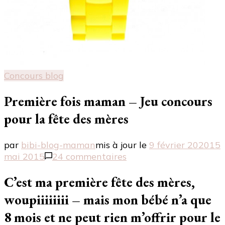
Concours blog
Première fois maman – Jeu concours
pour la fête des mères
par
bibi-blog-maman
mis à jour le
9 février 2020
15
sur
mai 2015
24 commentaires
Première
fois
C’est ma première fête des mères,
maman
woupiiiiiiii – mais mon bébé n’a que
–
Jeu
8 mois et ne peut rien m’offrir pour le