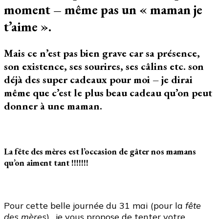
concours
moment – même pas un « maman je
pour
la
t’aime ».
fête
des
Mais ce n’est pas bien grave car sa présence,
mères
son existence, ses sourires, ses câlins etc. son
déjà des super cadeaux pour moi – je dirai
même que c’est le plus beau cadeau qu’on peut
donner à une maman.
La fête des mères est l’occasion de gâter nos mamans
qu’on aiment tant !!!!!!!
Pour cette belle journée du 31 mai (pour la
fête
des mères
), je vous propose de tenter votre