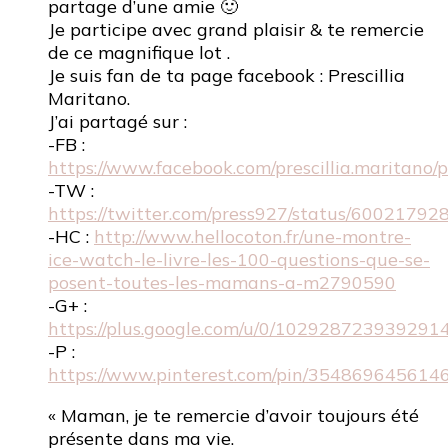
partage d’une amie 🙂
Je participe avec grand plaisir & te remercie
de ce magnifique lot .
Je suis fan de ta page facebook : Prescillia
Maritano.
J’ai partagé sur :
-FB :
https://www.facebook.com/prescillia.maritan
-TW :
https://twitter.com/press927/status/6002179
-HC :
http://www.hellocoton.fr/une-montre-
ice-watch-le-livre-les-100-questions-que-se-
posent-toutes-les-mamans-a-m2790590
-G+ :
https://plus.google.com/u/0/1029287239392
-P :
https://www.pinterest.com/pin/354869645614
« Maman, je te remercie d’avoir toujours été
présente dans ma vie.