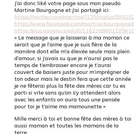
J’ai donc liké votre page sous mon pseudo
Martine Bourgogne et j’ai partagé ici
https://twitter.com/martine7120/status/599
https://www.facebook.com/martine.bourgogn
https://plus.google.com/u/0/11622888011056
« Le message que je laisserai à ma maman ce
serait que je l’aime que je suis fière de la
manière dont elle m’a élevée seule mais plein
d’amour, si j’avais su que je n’aurai pas le
temps de t’embrasser encore je t’aurai
couvert de baisers juste pour m’imprégner de
ton odeur mais le destin fera que cette année
je ne fêterai plus la fête des mères car tu es
parti si vite sans qu’on s’y attendent alors
avec les enfants on aura tous une pensée
pour toi je t’aime ma mamounette »
Mille merci à toi et bonne fête des mères à toi
aussi maman et toutes les mamans de la
terre