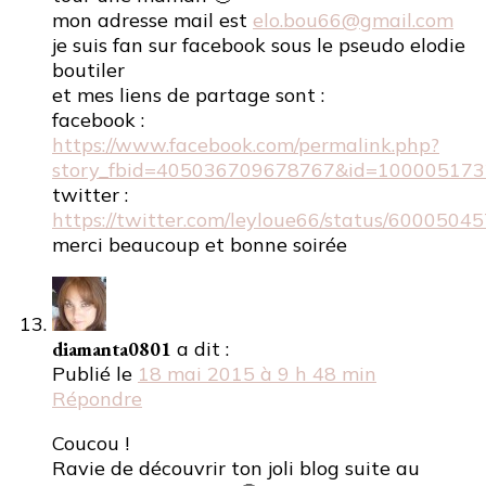
mon adresse mail est
elo.bou66@gmail.com
je suis fan sur facebook sous le pseudo elodie
boutiler
et mes liens de partage sont :
facebook :
https://www.facebook.com/permalink.php?
story_fbid=405036709678767&id=100005173
twitter :
https://twitter.com/leyloue66/status/600050
merci beaucoup et bonne soirée
diamanta0801
a dit :
Publié le
18 mai 2015 à 9 h 48 min
Répondre
Coucou !
Ravie de découvrir ton joli blog suite au