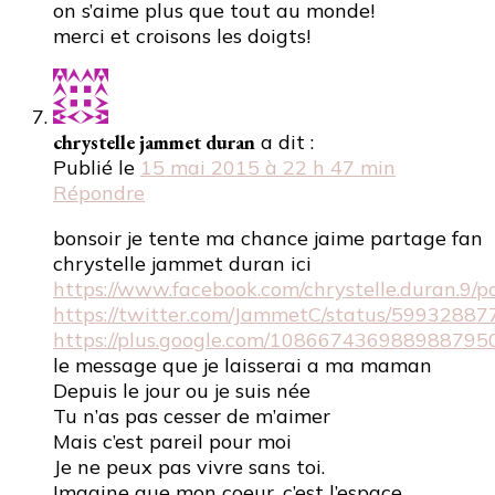
on s’aime plus que tout au monde!
merci et croisons les doigts!
chrystelle jammet duran
a dit :
Publié le
15 mai 2015 à 22 h 47 min
Répondre
bonsoir je tente ma chance jaime partage fan
chrystelle jammet duran ici
https://www.facebook.com/chrystelle.duran.9
https://twitter.com/JammetC/status/5993288
https://plus.google.com/108667436988988795
le message que je laisserai a ma maman
Depuis le jour ou je suis née
Tu n’as pas cesser de m’aimer
Mais c’est pareil pour moi
Je ne peux pas vivre sans toi.
Imagine que mon coeur, c’est l’espace