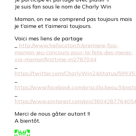
Je suis fan sous le nom de Charly Win
Maman, on ne se comprend pas toujours mais
je t’aime et t’aimerai toujours.
Voici mes liens de partage
_
http://www.hellocoton.fr/premiere-fois-
maman-jeu-concours-pour-la-fete-des-meres-
via-mamanfirsttime-m2787044
_
https://twitter.com/CharlyWin24/status/599
_
https://www.facebook.com/priscilla.beau.9/p
_
https://www.pinterest.com/pin/360428776405
Merci de nous gâter autant !!
A bientôt.