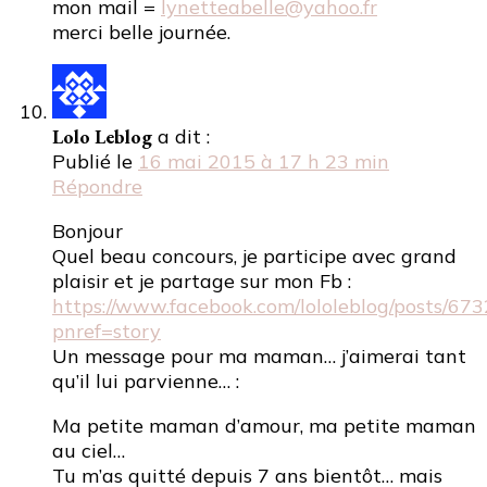
mon mail =
lynetteabelle@yahoo.fr
merci belle journée.
Lolo Leblog
a dit :
Publié le
16 mai 2015 à 17 h 23 min
Répondre
Bonjour
Quel beau concours, je participe avec grand
plaisir et je partage sur mon Fb :
https://www.facebook.com/lololeblog/posts/6
pnref=story
Un message pour ma maman… j’aimerai tant
qu’il lui parvienne… :
Ma petite maman d’amour, ma petite maman
au ciel…
Tu m’as quitté depuis 7 ans bientôt… mais