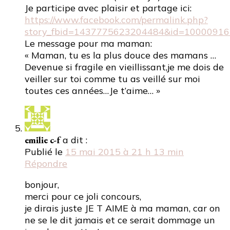
Je participe avec plaisir et partage ici:
https://www.facebook.com/permalink.php?
story_fbid=1437775623204484&id=10000916
Le message pour ma maman:
« Maman, tu es la plus douce des mamans …
Devenue si fragile en vieillissant,je me dois de
veiller sur toi comme tu as veillé sur moi
toutes ces années…Je t’aime… »
emilie c-f
a dit :
Publié le
15 mai 2015 à 21 h 13 min
Répondre
bonjour,
merci pour ce joli concours,
je dirais juste JE T AIME à ma maman, car on
ne se le dit jamais et ce serait dommage un