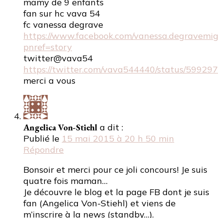
mamy de 9 enfants
fan sur hc vava 54
fc vanessa degrave
https://www.facebook.com/vanessa.degravem
pnref=story
twitter@vava54
https://twitter.com/vava544440/status/5992
merci a vous
Angelica Von-Stiehl
a dit :
Publié le
15 mai 2015 à 20 h 50 min
Répondre
Bonsoir et merci pour ce joli concours! Je suis
quatre fois maman…
Je découvre le blog et la page FB dont je suis
fan (Angelica Von-Stiehl) et viens de
m’inscrire à la news (standby…).