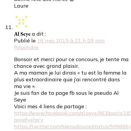
Laure
Al Seye
a dit :
Publié le
16 mai 2015 à 21 h 09 min
Répondre
Bonsoir et merci pour ce concours, je tente ma
chance avec grand plaisir.
A ma maman je lui dirais « tu est la femme la
plus extraordinaire que j’ai rencontré dans
ma vie ».
Je suis fan de ta page fb sous le pseudo Al
Seye
Voici mes 4 liens de partage :
https://www.facebook.com/al.seye.963/posts/
pnref=story
https://twitter.com/Meissdoune/status/5996