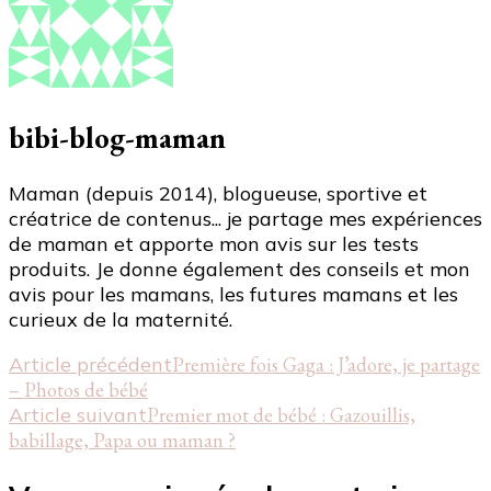
bibi-blog-maman
Maman (depuis 2014), blogueuse, sportive et
créatrice de contenus... je partage mes expériences
de maman et apporte mon avis sur les tests
produits. Je donne également des conseils et mon
avis pour les mamans, les futures mamans et les
curieux de la maternité.
Navigation
Article précédent
Première fois Gaga : J’adore, je partage
– Photos de bébé
d'article
Article suivant
Premier mot de bébé : Gazouillis,
babillage, Papa ou maman ?