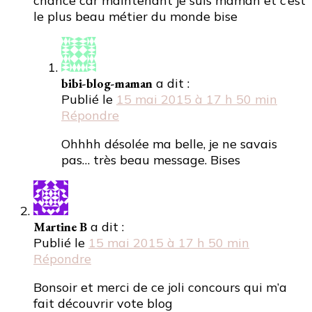
chance car maintenant je suis maman et c’est
le plus beau métier du monde bise
bibi-blog-maman
a dit :
Publié le
15 mai 2015 à 17 h 50 min
Répondre
Ohhhh désolée ma belle, je ne savais
pas… très beau message. Bises
Martine B
a dit :
Publié le
15 mai 2015 à 17 h 50 min
Répondre
Bonsoir et merci de ce joli concours qui m’a
fait découvrir vote blog