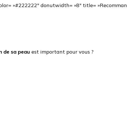
 fgcolor= »#222222″ donutwidth= »8″ title= »Recomman
n de sa peau
est important pour vous ?