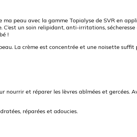
n de ma peau avec la gamme Topialyse de SVR en appl
 C’est un soin relipidant, anti-irritations, sécheress
bé !
au. La crème est concentrée et une noisette suffit p
ur nourrir et réparer les lèvres abîmées et gercées. 
hydratées, réparées et adoucies.