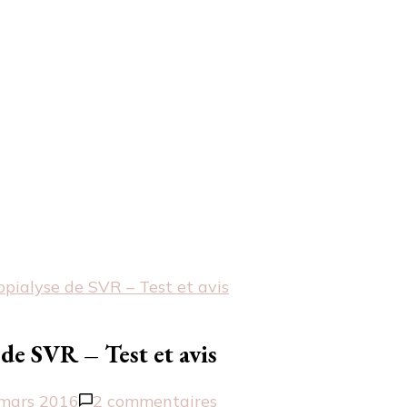
pialyse de SVR – Test et avis
 de SVR – Test et avis
sur
mars 2016
2 commentaires