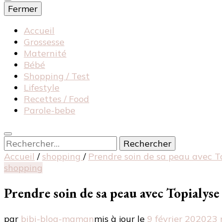
Fermer
Accueil
Grossesse
Maternité
Bébé
Shopping / Test
Lifestyle
Recettes / Food
Parole-bebe
Rechercher :
Accueil
/
shopping
/
Prendre soin de sa peau avec To
shopping
Prendre soin de sa peau avec Topialyse
par
bibi-blog-maman
mis à jour le
9 février 2020
23 