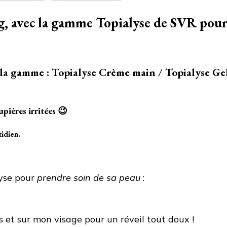
Prendre
soin
g, avec la gamme Topialyse de SVR pour
de
sa
peau
avec
de la gamme : Topialyse Crème main / Topialyse Ge
Topialyse
de
SVR
upières irritées 😉
–
Test
idien.
et
avis
lyse pour
prendre soin de sa peau
:
 et sur mon visage pour un réveil tout doux !