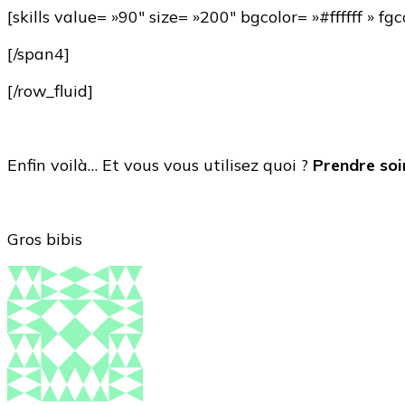
[skills value= »90″ size= »200″ bgcolor= »#ffffff »
[/span4]
[/row_fluid]
Enfin voilà… Et vous vous utilisez quoi ?
Prendre soi
Gros bibis