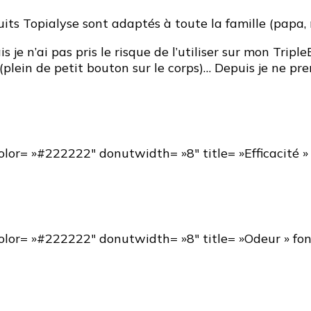
its Topialyse sont adaptés à toute la famille (papa
s je n’ai pas pris le risque de l’utiliser sur mon Tripl
 (plein de petit bouton sur le corps)… Depuis je ne pr
gcolor= »#222222″ donutwidth= »8″ title= »Efficacité »
fgcolor= »#222222″ donutwidth= »8″ title= »Odeur » fo