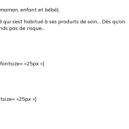
, maman, enfant et bébé).
eB qui s’est habitué à ses produits de soin… Dès qu’on
ends pas de risque…
 fontsize= »25px »]
ntsize= »25px »]